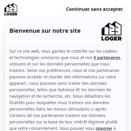
Studio entièrement rénové et
meublé de 17m²
Lille (59000)
Appartement
17 m2
Meublé
1 pièce
2ème étage
avec ascenseur
Voir
les caractéristiques