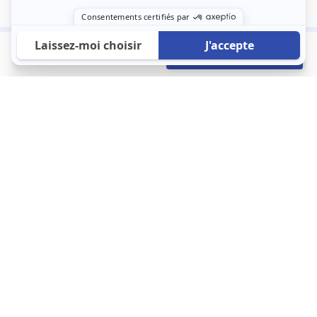
430 €
Envoyer mon profil
/mois
À propos
123 Loger bouleverse la location immobilière avec une idée folle :
les locataires sont considérés comme des clients. Le logement
est notre endroit le plus intime et notre principale dépense. Donc,
que vous déménagiez à l’autre bout du pays ou de l’autre côté de
la rue, vous méritez un bon service du logement. 123 Loger vous
propose une plateforme efficace où ce sont les propriétaires qui
vous contactent et un service client 7/7.
Appartement
Maison
Studio
Location meublée
Logement étudiant