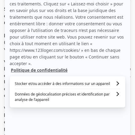
Studio entièrement rénové de 17 m2 situé au 2ème étage
côté cour avec ascenseur dans une résidence proche du
métro Wazemmes et d’une station de V’lille (50 m).
Le studio se compose d'une kitchenette équipée
(micro-onde, vaisselle), d'une SDB (douche/meuble
vasque, WC), d'un lit, d'un bureau, d'une commode.
Vous trouverez dans la résidence une laverie (machine à
laver et à sécher), une cafétéria, un service de nettoyage
et un réseau Wifi performant inclus dans le loyer ( Fibre).
Un intendant est présent pour assurer la réponse aux
questions des locataires, la propreté des parties
communes et la sécurité de la résidence.
Vous apprécierez :
le dynamisme du quartier avec ses nombreux
commerces de proximité (carrefour city, boulangerie,
pharmacie, coiffeur, restauration rapide, le centre