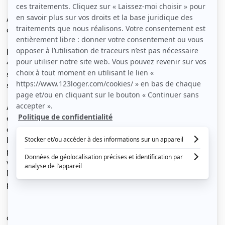
Appartement T1 de 17m² situé à Lomme Marais - moins
de 10 minutes à pieds du site Euractechnologie.
Proximité bus : 100 mètres de l'arrêt Eglise Du Marais et
400 mètres de l’arrêt Anatole France, l’appartement se
situe dans une rue calme et familiale, à 2 minutes du
stade léo Lagrange.
Appartement en RDC, propre (peinture blanche
entièrement refaite) contenant une kitchenette et un
coin douche avec WC.
L’appartement est très lumineux et fait partie d’une
petite propriété de 6 logements. Possibilité de local
vélo.
Meublé avec une kitchenette un lit 1 place et matelas
propre, possibilité cave.
dépôt de garantie : 700 euros