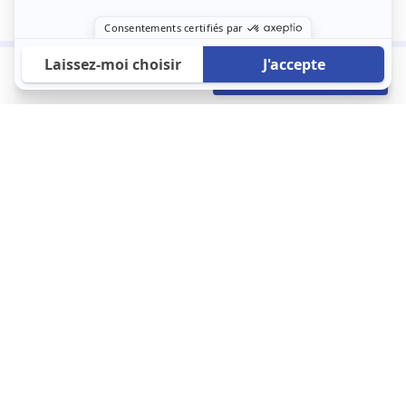
365 €
Envoyer mon profil
/mois
À propos
123 Loger bouleverse la location immobilière avec une idée folle :
les locataires sont considérés comme des clients. Le logement
est notre endroit le plus intime et notre principale dépense. Donc,
que vous déménagiez à l’autre bout du pays ou de l’autre côté de
la rue, vous méritez un bon service du logement. 123 Loger vous
propose une plateforme efficace où ce sont les propriétaires qui
vous contactent et un service client 7/7.
Appartement
Maison
Studio
Location meublée
Logement étudiant