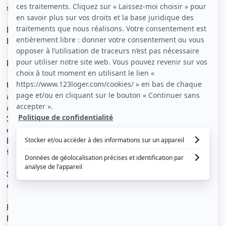
située 41 Rue Brûle Maison à Lille. ( proche de la CAF)
Métro : République ou Gambetta
Ligne de bus à proximité
Libre le 15 décembre 2024
Une seule chambre est à louer en colocation dans un
appartement de 35m2 rénové à neuf complètement
avec isolation au sol et mur...
2 chambres individuelles ( fermant à clés) + une vasque
dans chaque chambre.
En commun : cuisine équipée ( évier, plaque à induction,
frigo) et salle de bains ( douche, lavabo et WC)
Seule une chambre est à louer. L'autre chambre est
occupée par une colocataire étudiante
Fenêtres en PVC et volets roulants
Double vitrage