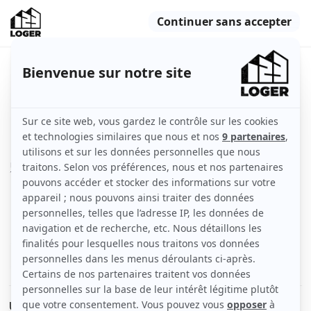
Chambre en colocation
Lille (59000)
Appartement
12 m2
Non meublé
1 pièce
Rez-de-chaussée
Voir
les caractéristiques
Une chambre à louer pour étudiant(e) uniquement ,