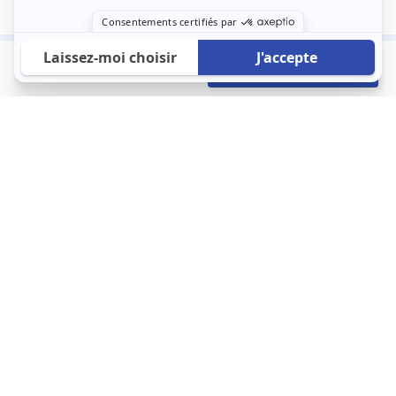
280 €
Envoyer mon profil
/mois
À propos
123 Loger bouleverse la location immobilière avec une idée folle :
les locataires sont considérés comme des clients. Le logement
est notre endroit le plus intime et notre principale dépense. Donc,
que vous déménagiez à l’autre bout du pays ou de l’autre côté de
la rue, vous méritez un bon service du logement. 123 Loger vous
propose une plateforme efficace où ce sont les propriétaires qui
vous contactent et un service client 7/7.
Appartement
Maison
Studio
Location meublée
Logement étudiant