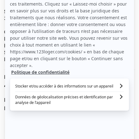
Situé au 1er étage quartier Colombier
35000 RENNES
Comprenant :
Lit mezzanine + bureau
Kitchenette + Salle d'eau avec douche lavabo et WC
Surface : 14 m2
Loyer 410 euros + 60 euros de charges
Le loyer est de
470 €
/ mois cc
Dont charges de
60 €
Dépôt de garantie de
470 €
Voir le détail des charges