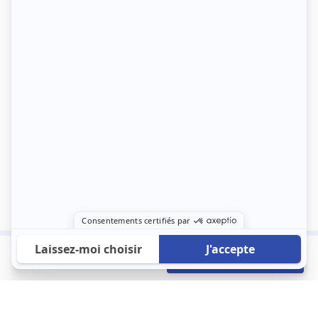
470 €
Envoyer mon profil
/mois