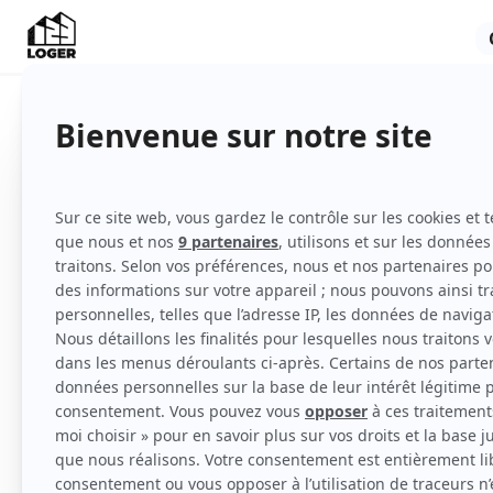
Appartement
Meublé
5ème étage et plus
avec ascenseur
Voir
toutes
les caractéristiques
Studette, meublée. Dans résidence sécurisé
charges situées au 13e étage avec ascenseu
video du logement disponible sur demande