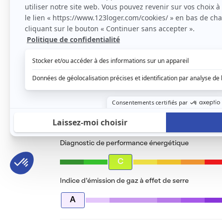
Le loyer est de
390 €
/ mois cc
Voir le détail des charges
Le type de chauffage est
Chauffage collectif
Diagnostic de performance énergétique
C
Indice d’émission de gaz à effet de serre
A