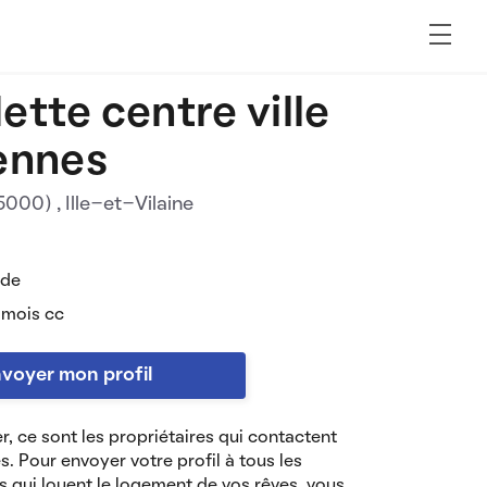
ette centre ville
ennes
35000)
, Ille-et-Vilaine
 de
 mois cc
voyer mon profil
r, ce sont les propriétaires qui contactent
es. Pour envoyer votre profil à tous les
s qui louent le logement de vos rêves, vous