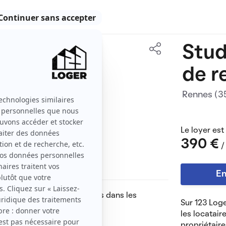
Stud
12 m2
de r
1 pièce
Rennes (
Le loyer est
390 €
/
En
e, chauffage et eau compris dans les
Sur 123 Loge
r.
les locatair
propriétaire