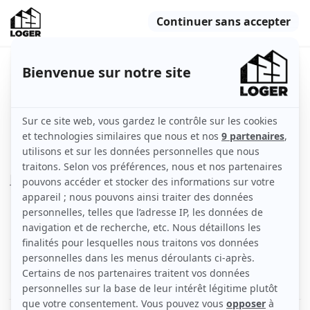
Beau studio meublé 13m² Quartier
Cambronne
Paris (75015)
Appartement
13 m2
Meublé
1 pièce
2ème étage
Voir
les caractéristiques