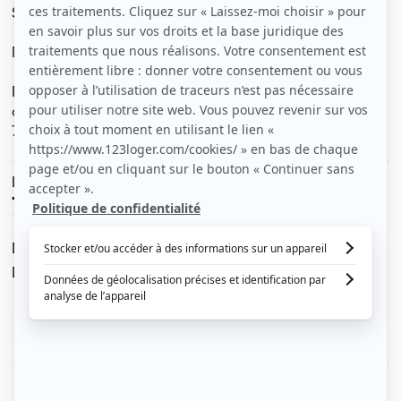
Studio 75015 à coté Cambronne, vue tour Eiffel de la rue
Metro 12, 6 Volontaires lignes de bus a coté
Résidence sur cour, calme
cuisine équipée, salle eau WC, TV
760/ mois tt charges
Le loyer est de
760 €
/ mois cc
Dont charges de
10 €
Dépôt de garantie de
1 500 €
Voir le détail des charges
Le type de chauffage est