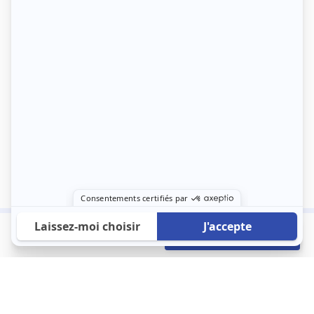
760 €
Envoyer mon profil
/mois