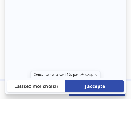
780 €
Envoyer mon profil
/mois
À propos