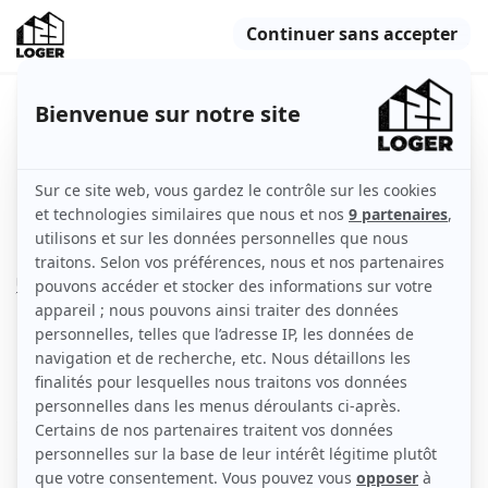
studio calme et lumineux idéal
pour étudiant.
Paris (75015)
Appartement
18 m2
Non meublé
1 pièce
2ème étage
avec ascenseur
Voir
les caractéristiques