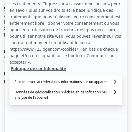
Studio calme et lumineux au 2ème étage avec
ascenseur. Situé entre les métro pasteur et sevres-
lecourbe. Digicode, interphone , gardienne.
Salle de bain avec baignoire/ douche.
Idéal pour un étudiant.
Le loyer est de
780 €
/ mois cc
Dont charges de
80 €
Dépôt de garantie de
700 €
Voir le détail des charges
Le type de chauffage est
Autre