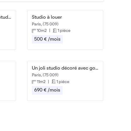
Studio de 21 m² meublé (étudiant)
Studio à louer
Paris, (75 009)
10m2
|
1 piéce
500 € /mois
Un joli studio décoré avec goût
Paris, (75 009)
11m2
|
1 piéce
690 € /mois