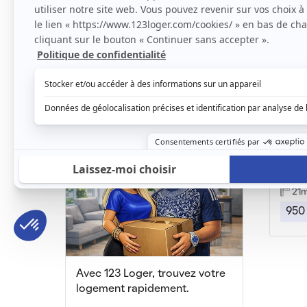
Studette meublé totalement rénové Montmartre
Paris, (75 009)
Paris,
14m2
|
1 piéce
31
550 € /mois
990
Locat
Paris,
21
950
Avec 123 Loger, trouvez votre
logement rapidement.