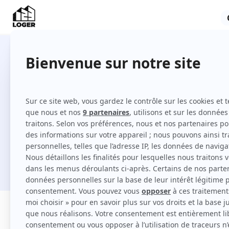
1600 studios en location à Paris
Comment louer un studio à Paris 9e Arrond
Je cherche une location
Filtres
Appartement
Maison