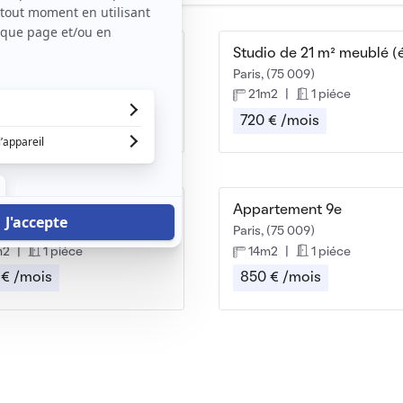
Studio refait a neuf 75009 paris
 (75 009)
Paris, (75 009)
m2
|
1 piéce
21m2
|
1 piéce
 € /mois
720 € /mois
ion studio Paris 9
Appartement 9e
 (75 009)
Paris, (75 009)
m2
|
1 piéce
14m2
|
1 piéce
 € /mois
850 € /mois