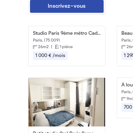
Inscrivez-vous
Studio Paris 9ème métro Cadet
Paris, (75 009)
Paris,
26m2
|
1 piéce
26
1 000 € /mois
1 29
Paris,
9m
700