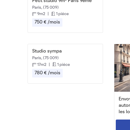
Petit studio 9m² Paris 9eme
Paris, (75 009)
9m2
|
1 piéce
750 € /mois
Studio sympa
Paris, (75 009)
17m2
|
1 piéce
780 € /mois
Envoy
auto
les l