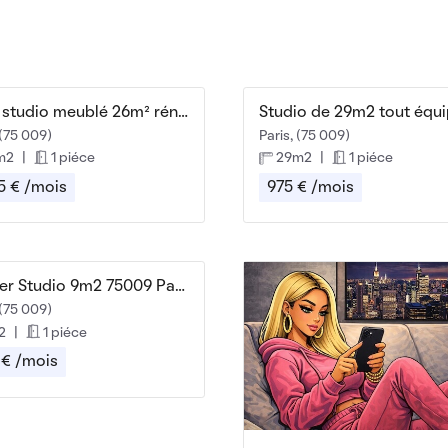
Beau studio meublé 26m² rénové
 (75 009)
Paris, (75 009)
m2
|
1 piéce
29m2
|
1 piéce
5 € /mois
975 € /mois
À louer Studio 9m2 75009 Paris
 (75 009)
2
|
1 piéce
 € /mois