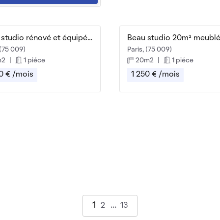
Beau studio rénové et équipé 21m² BAIL CIVIL
 (75 009)
Paris, (75 009)
m2
|
1 piéce
20m2
|
1 piéce
0 € /mois
1 250 € /mois
1
2
13