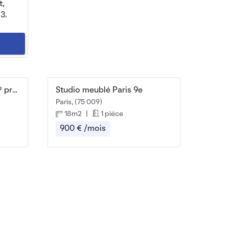
t,
3.
Beau studio meublé 26 m² proche Pigalle/ Blanche
Studio meublé Paris 9e
Paris, (75 009)
18m2
|
1 piéce
900 € /mois