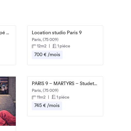
Studio de 29m2 tout équipé Rue Chaptal Paris 75009
Location studio Paris 9
Paris, (75 009)
12m2
|
1 piéce
700 € /mois
PARIS 9 - MARTYRS - Studette meublée
Paris, (75 009)
11m2
|
1 piéce
745 € /mois