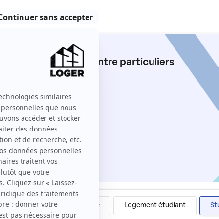
 9e Arrondissement entre particuliers
issement sur 123 Loger ?
Colocation
Meublé
Logement étudiant
St