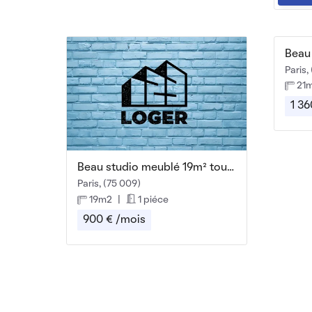
Paris,
21
1 36
Beau studio meublé 19m² tout confort
Paris, (75 009)
19m2
|
1 piéce
900 € /mois