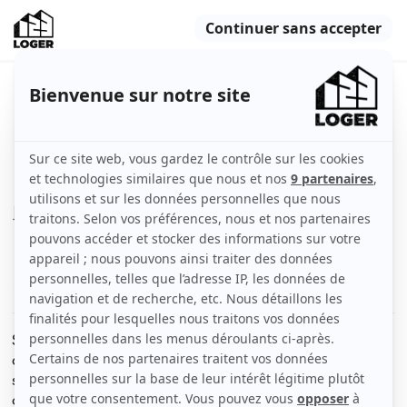
Studio sympa
Paris (75009)
Chambre
17 m2
Meublé
1 pièce
Voir
les caractéristiques
Studio meublé ( type étudiant). composé d une pièce et
d une cuisine/ douche , clic clac ..TV ..frigo . et WC
séparé situé près métro : place de Clichy 75009 ..
commerce .quartier sympa .la location est pour 4 mois