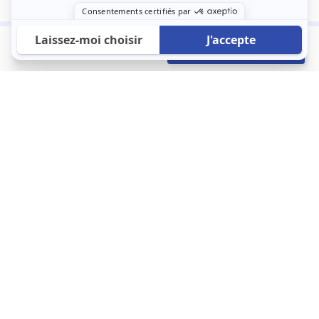
780 €
Envoyer mon profil
/mois
À propos
123 Loger bouleverse la location immobilière avec une idée folle :
les locataires sont considérés comme des clients. Le logement
est notre endroit le plus intime et notre principale dépense. Donc,
que vous déménagiez à l’autre bout du pays ou de l’autre côté de
la rue, vous méritez un bon service du logement. 123 Loger vous
propose une plateforme efficace où ce sont les propriétaires qui
vous contactent et un service client 7/7.
Appartement
Maison
Studio
Location meublée
Logement étudiant