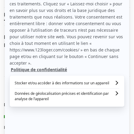
Le loyer est de
780 €
/ mois cc
Dont charges de
50 €
Dépôt de garantie de
1 460 €
Voir le détail des charges
Le type de chauffage est
Électrique
Diagnostic de performance énergétique
B
Indice d’émission de gaz à effet de serre