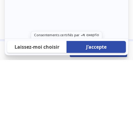
850 €
Envoyer mon profil
/mois
À propos
123 Loger bouleverse la location immobilière avec une idée folle :
les locataires sont considérés comme des clients. Le logement
est notre endroit le plus intime et notre principale dépense. Donc,
que vous déménagiez à l’autre bout du pays ou de l’autre côté de
la rue, vous méritez un bon service du logement. 123 Loger vous
propose une plateforme efficace où ce sont les propriétaires qui