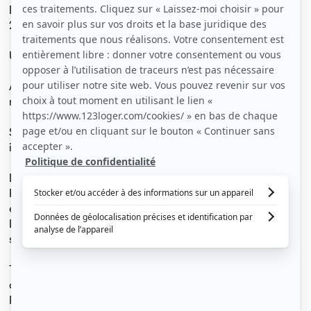
Disponible à partir de septembre 2024 à jusqu'à juin
2025.
Uniquement pour des ETUDIANTS.
Appartement T2 composé de 2 grandes pièces,
moderne.
Situé au 28 avenue FREMONT 06200 NICE, dans petit
immeuble niçois au calme d'une impasse.
Logement ETUDIANT meublé et sans frais d’agence.
Proche EDHEC, ISEG communication, ISIM management
et autres CAMPUS.
Les commerces et TRAM se trouvent au bout de la rue
sur la PROMENADE DES ANGLAIS.
Très bel appartement entièrement rénové de 30 m2,
dans un quartier de NICE proche toutes Commodités.
Résidence sécurisée au rez-de-chaussée.