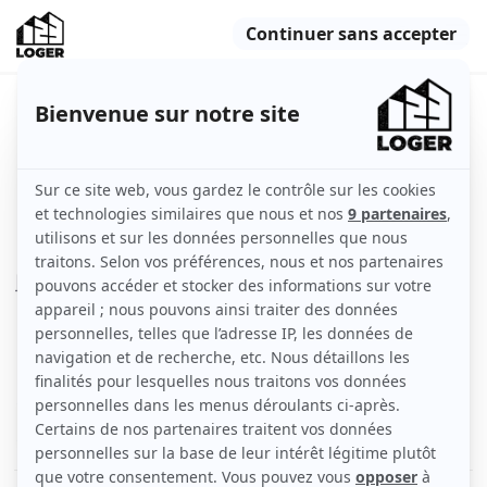
T2 meublé 30m² pour ETUDIANT
promenade des anglais
Nice (06000)
Appartement
30 m2
Meublé
2 pièces
Rez-de-chaussée
Voir
les caractéristiques