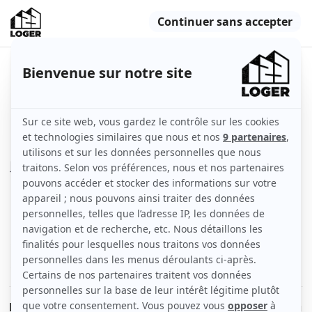
Appartement meublé 50m2
Nice (06000)
Appartement
50 m2
Meublé
2 pièces
Rez-de-chaussée
Voir
les caractéristiques
Location appartement pour étudiants en bail mobilité ou