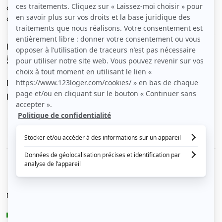
chambre. L’appartement entière est à 990& charges
comprises
Le loyer est de
590 €
/ mois cc
Dont charges de
160 €
Dépôt de garantie de
500 €
Voir le détail des charges
Le type de chauffage est
Électrique
Diagnostic de performance énergétique
B