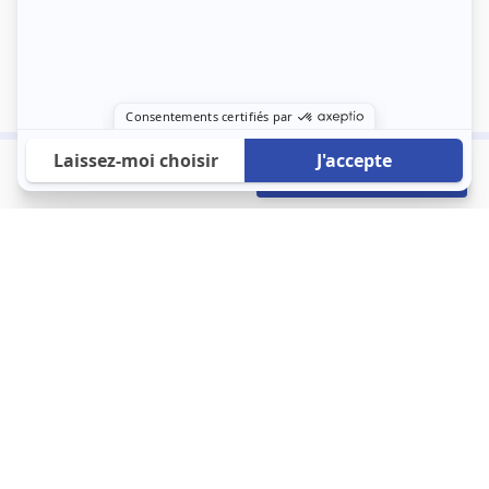
590 €
Envoyer mon profil
/mois
À propos
123 Loger bouleverse la location immobilière avec une idée folle :
les locataires sont considérés comme des clients. Le logement
est notre endroit le plus intime et notre principale dépense. Donc,
que vous déménagiez à l’autre bout du pays ou de l’autre côté de
la rue, vous méritez un bon service du logement. 123 Loger vous
propose une plateforme efficace où ce sont les propriétaires qui
vous contactent et un service client 7/7.