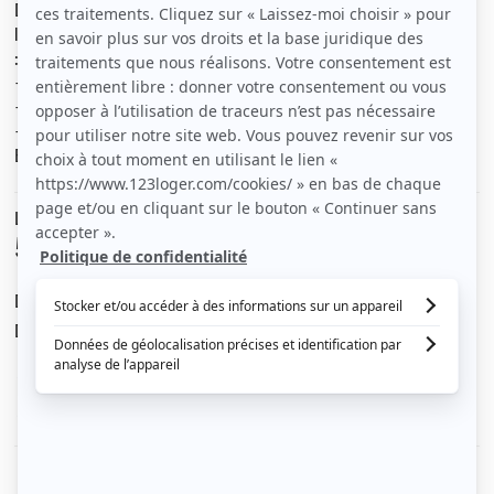
Dans petit immeuble de 4 logements rénové, proche
lignes tramway 2 et 3, studio 24m2 au rez-de-chaussée
:
- Pièce de vie 20m2 avec coin cuisine équipée,
- Salle d'eau
- WC autonome
Exposé sud, calme, sécurisé.
Le loyer est de
500 €
/ mois cc
Dont charges de
30 €
Dépôt de garantie de
470 €
Voir le détail des charges
Le type de chauffage est