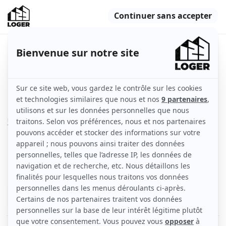
Appartement, 24m² - Nantes
Nantes (44000)
Appartement
24 m2
Non meublé
1 pièce
1er étage
avec ascenseur
Voir
les caractéristiques