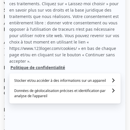
Vue sur Jardin
Salle d'eau privative (WC - Douche - Lavabo)
Possibilité de stationnement
Allocation logement possible
Equipement: Accès WIFI (fibre), Frigo, Micro-onde
Accès aux transports en commun facile :
- lignes bus 11, 23, 10 et Chronobus 1
- tramway
Prix: 350 euros + électricité
Mots clés : Chambre, étudiant, étudiante, meublée, Rond
point de Paris, Vieux Doulon, FAC, Université, IUT,
Campus, Livet, Lycée Maritime, Blanche de Castille,
Le loyer est de
350 €
/ mois cc