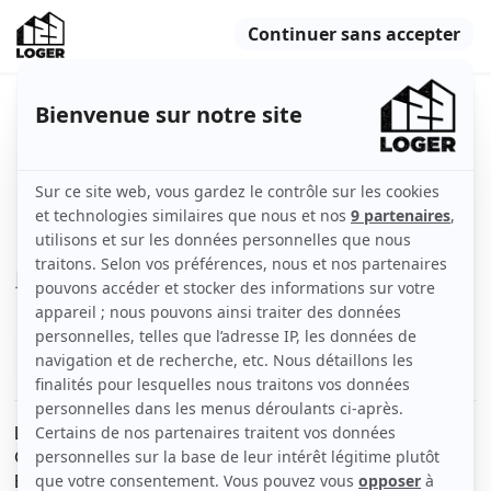
Chambre étudiant meublée chez
l'habitant
Nantes (44000)
Chambre
13 m2
Meublé
1 pièce
Voir
les caractéristiques
Loue Chambre meublé étudiant de 13m2
Quartier calme
Entrée indépendante