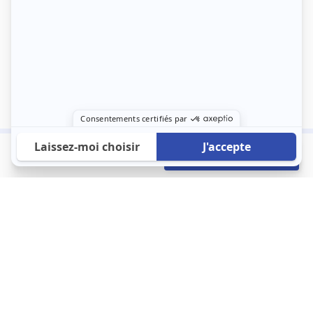
330 €
Envoyer mon profil
/mois
À propos
123 Loger bouleverse la location immobilière avec une idée folle :
les locataires sont considérés comme des clients. Le logement
est notre endroit le plus intime et notre principale dépense. Donc,
que vous déménagiez à l’autre bout du pays ou de l’autre côté de