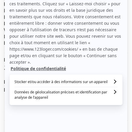
Bureau
Internet
Lave linge
Plaque au gaz
Wc séparé
Douche
L’appartement est entièrement équipé
Le loyer est de
330 €
/ mois cc
Dont charges de
35 €
Dépôt de garantie de
295 €
Voir le détail des charges
Le type de chauffage est