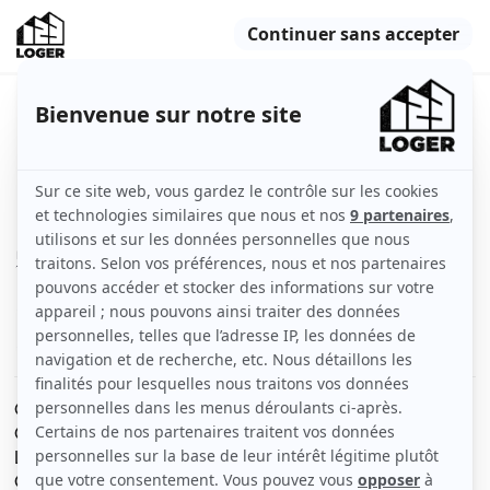
Chambre dans coloc 74m²
Montpellier (34000)
Chambre
74 m2
Non meublé
1 pièce
Voir
les caractéristiques
Colocation de garçons Gabriel et jean Baptiste
Climatisation
Lit 140
Chevet