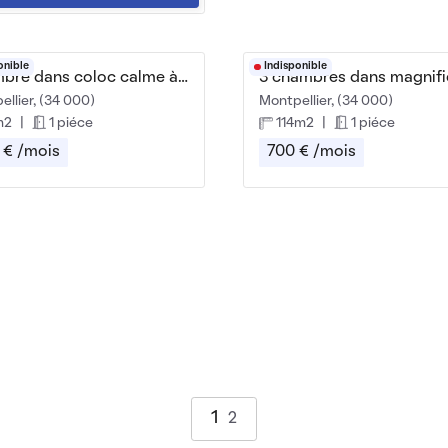
onible
Indisponible
Chambre dans coloc calme à Montpellier
llier, (34 000)
Montpellier, (34 000)
m2
|
1 piéce
114m2
|
1 piéce
 € /mois
700 € /mois
1
2