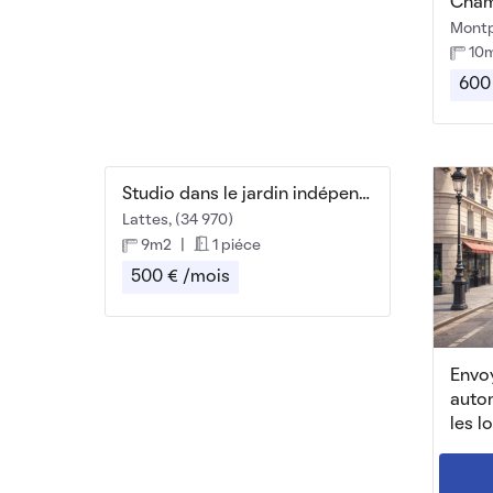
Cham
Montpe
10
600
Studio dans le jardin indépendant
Lattes, (34 970)
9m2
|
1 piéce
500 € /mois
Envoy
auto
les l