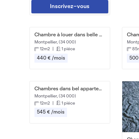
Inscrivez-vous
Chambre à louer dans belle maison
Montpellier, (34 000)
Montpe
12m2
|
1 piéce
85
440 € /mois
500
Chambres dans bel appartement Montpellier
Montpellier, (34 000)
12m2
|
1 piéce
545 € /mois