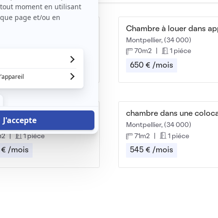
Chambre meublée Centre ville Montpellier
llier, (34 000)
Montpellier, (34 000)
m2
|
1 piéce
70m2
|
1 piéce
 € /mois
650 € /mois
Chambre 12m² chez particulier quartier Facultés
llier, (34 000)
Montpellier, (34 000)
m2
|
1 piéce
71m2
|
1 piéce
 € /mois
545 € /mois