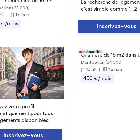
bre meublée de 10 m²
La recherche de logemen
llier, (34 000)
c'est simple comme 1-2-
m2
|
1 piéce
 € /mois
Inscrivez-vous
Indisponible
Montpellier, (34 000)
15m2
|
1 piéce
450 € /mois
ez votre profil
matiquement pour tous
ogements disponibles.
Inscrivez-vous