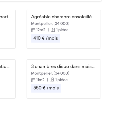
Chambre à louer dans appartement T3
Agréable chambre ensoleillée chez l'habitante
Montpellier, (34 000)
12m2
|
1 piéce
410 € /mois
chambre dans une colocation tranquille
3 chambres dispo dans maison/colocation sept 2024
Montpellier, (34 000)
11m2
|
1 piéce
550 € /mois