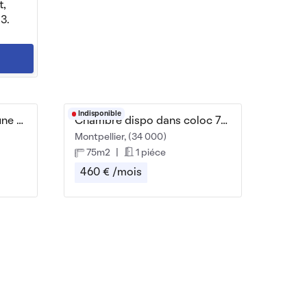
t,
3.
Indisponible
Chambre de 15 m2 dans une maison en colocation
Chambre dispo dans coloc 75m²
Montpellier, (34 000)
75m2
|
1 piéce
460 € /mois