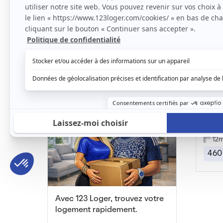
Chambre dans coloc 74m²
Montpellier, (34 000)
Montpe
74m2
|
1 piéce
65
330 € /mois
480
Montpe
12
460
Avec 123 Loger, trouvez votre
logement rapidement.