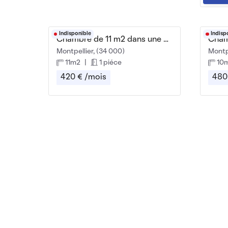
Indisponible
Indisp
Chambre de 11 m2 dans une maison en colocation
Montpellier, (34 000)
Montpe
11m2
|
1 piéce
10
420 € /mois
480