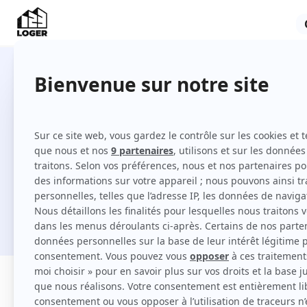
25 colocations à Montpellier
Comment louer une colocation à Montpellie
Je cherche une location
Filtres
Appartement
Maison