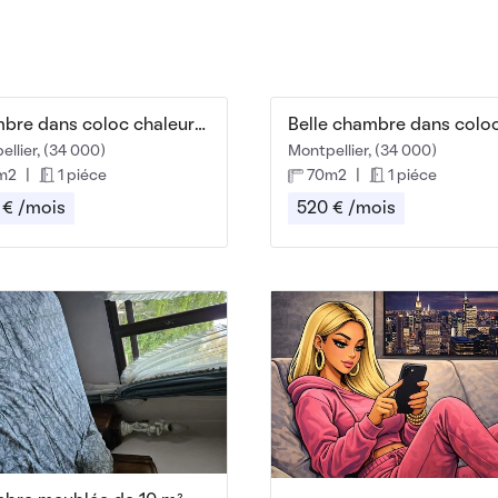
Chambre dans coloc chaleureuse et conviviale
llier, (34 000)
Montpellier, (34 000)
m2
|
1 piéce
70m2
|
1 piéce
 € /mois
520 € /mois