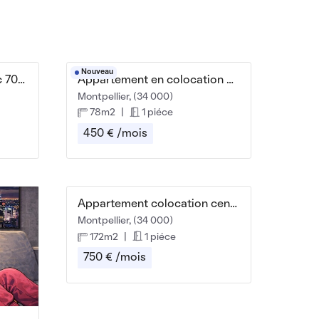
Nouveau
Belle chambre dans coloc 70m² avec loggia
Appartement en colocation - Montpellier Sud
Montpellier, (34 000)
78m2
|
1 piéce
450 € /mois
Appartement colocation centre historique
Montpellier, (34 000)
172m2
|
1 piéce
750 € /mois