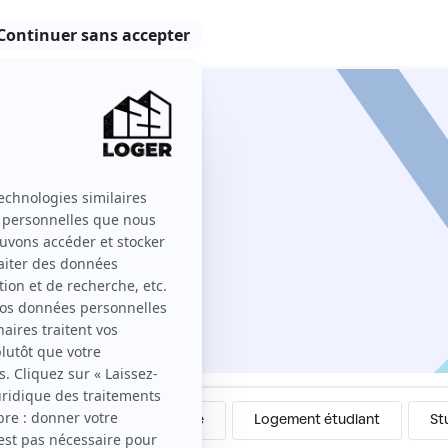
r sur 123 Loger ?
Colocation
Meublé
Logement étudiant
St