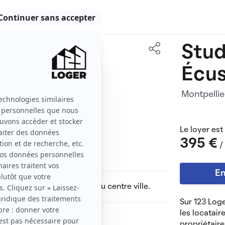
Stud
16 m2
Écus
1 pièce
Montpelli
Le loyer est
395 €
/
En
rces et lieux de culture du centre ville.
Sur 123 Loge
les locatair
Dont charges de
20 €
propriétaire