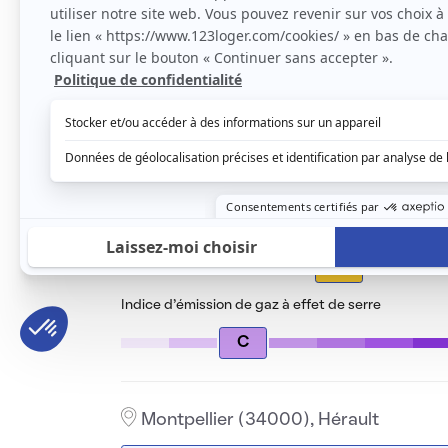
395 €
/ mois cc
Voir le détail des charges
Le type de chauffage est
Électrique
Diagnostic de performance énergétique
E
Indice d’émission de gaz à effet de serre
C
Montpellier (34000), Hérault