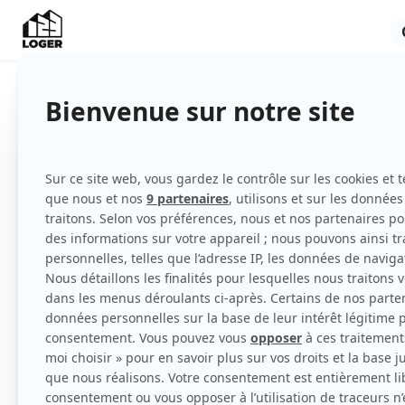
Indisponible
Appartement
Meublé
3ème étage
Voir
toutes
les caractéristiques
Rénové, lumineux, proche du tram, des comme
Le loyer est de