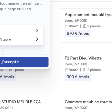
io meublé Brotteaux
(69 006)
Lyon, (69 005)
m2
|
1 piéce
45m2
|
2 piéces
 € /mois
870 € /mois
io 28 m2 Lyon 7ème 624 €
F2 Part Dieu Villette
(69 007)
Lyon, (69 003)
m2
|
1 piéce
46m2
|
2 piéces
 € /mois
900 € /mois
BEAU STUDIO MEUBLE 27,4 m² RUE JANIN
(69 004)
Lyon, (69 003)