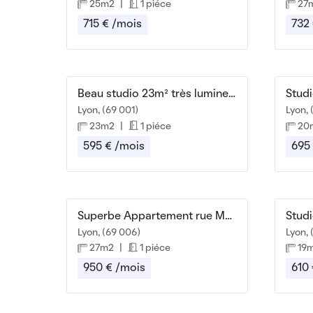
25m2
|
1 piéce
27
715 € /mois
732
Beau studio 23m² très lumineux
Studi
Lyon, (69 001)
Lyon, 
23m2
|
1 piéce
20
595 € /mois
695
Superbe Appartement rue Massena - 27m2
Lyon, (69 006)
Lyon, 
27m2
|
1 piéce
19
950 € /mois
610