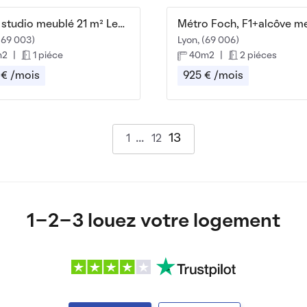
Beau studio meublé 21 m² Les Estudines Garibaldi
(69 003)
Lyon, (69 006)
m2
|
1 piéce
40m2
|
2 piéces
 € /mois
925 € /mois
13
1
12
1-2-3 louez votre logement