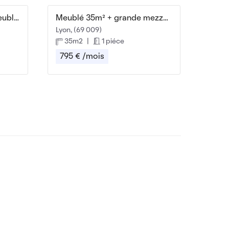
Métro Foch, F1+alcôve meublé, 5è Asc, bel ancien
Meublé 35m² + grande mezzanine
Lyon, (69 009)
35m2
|
1 piéce
795 € /mois