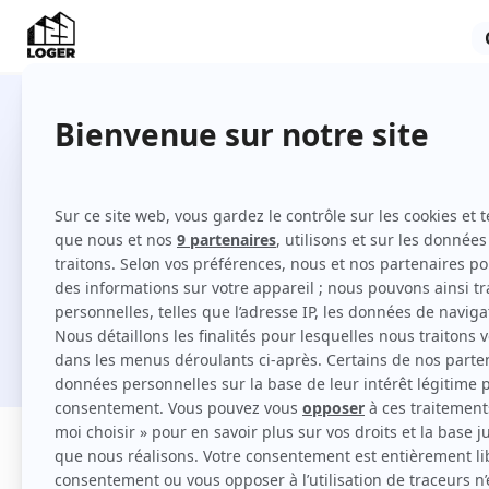
Locations à Lyon entre particuli
Comment louer à Lyon sur 123 Loger ?
Je cherche une location
Filtres
Appartement
Maison