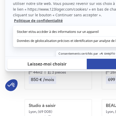
Chambre dispo dans belle coloc 80m²
Stud
Lyon, (69 008)
Lyon, 
80m2
|
5 piéces
29
430 € /mois
797
T2 meublé point du jour avec piscine
Stud
Lyon, (69 005)
Lyon, 
44m2
|
2 piéces
28
850 € /mois
699
Studio à saisir
Lyon, (69 008)
Lyon, 