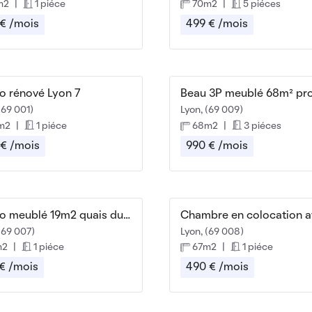
m2
|
1 piéce
70m2
|
5 piéces
 € /mois
499 € /mois
o rénové Lyon 7
(69 001)
Lyon, (69 009)
m2
|
1 piéce
68m2
|
3 piéces
 € /mois
990 € /mois
Studio meublé 19m2 quais du Rhône
(69 007)
Lyon, (69 008)
m2
|
1 piéce
67m2
|
1 piéce
 € /mois
490 € /mois