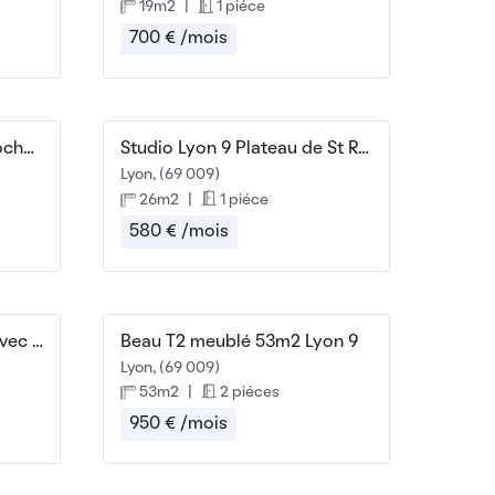
19m2
|
1 piéce
700 € /mois
Beau 3P meublé 68m² proche du métro Valmy
Studio Lyon 9 Plateau de St Rambert
Lyon, (69 009)
26m2
|
1 piéce
580 € /mois
Chambre en colocation avec femme de menage !
Beau T2 meublé 53m2 Lyon 9
Lyon, (69 009)
53m2
|
2 piéces
950 € /mois