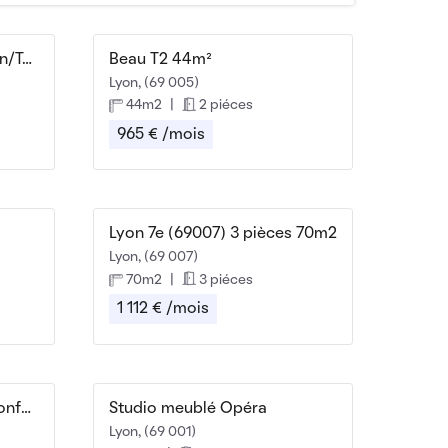
Appartement meublé Lyon/Tassin
Beau T2 44m²
Lyon, (69 005)
44m2
|
2 piéces
965 € /mois
Lyon 7e (69007) 3 pièces 70m2
Lyon, (69 007)
70m2
|
3 piéces
1 112 € /mois
Chambre meublée tout confort
Studio meublé Opéra
Lyon, (69 001)