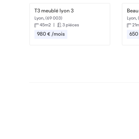
T3 meublé lyon 3
Lyon, (69 003)
Lyon, 
45m2
|
3 piéces
21
980 € /mois
650