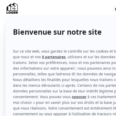
Appartement
Meublé
1er étage
Voir
toutes
les caractéristiques
Au dernier étage d'un petit immeuble calme
36m2, entièrement rénové. Il comprend un s
une cuisine équipée moderne, une salle d'ea
un quartier agréable proche parcs, commodi