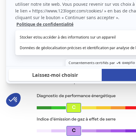
seule ou un couple.
Le loyer est de
930 €
/ mois cc
Voir le détail des charges
Le type de chauffage est
Électrique
Diagnostic de performance énergétique
C
Indice d’émission de gaz à effet de serre
C