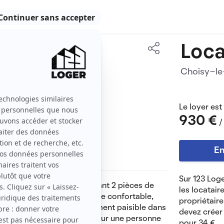
Loca
36 m2
Choisy-le
2 pièces
Le loyer est
930 €
/
En
Sur 123 Loge
(4 copropriétaires), charmant 2 pièces de
les locatair
éjour lumineux, une chambre confortable,
propriétaire
u fonctionnelle. Environnement paisible dans
devez créer 
tés, et transports. Idéal pour une personne
pour 34 €.