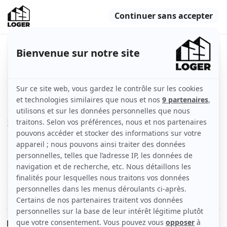
Studio tres confortable et arboré
Choisy-le-Roi (94600)
Appartement
22 m2
Non meublé
2 pièces
Rez-de-chaussée
Voir
les caractéristiques
Dans un immeuble tres calme appartement dans un