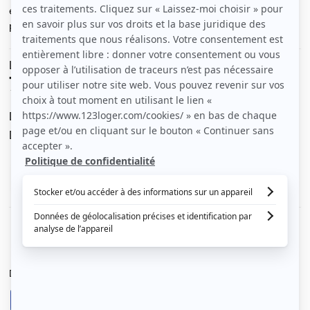
escalier ou il y a que trois residants. Rc surelevé vue sur
parking et vegetation
Le loyer est de
700 €
/ mois cc
Dont charges de
40 €
Dépôt de garantie de
660 €
Voir le détail des charges
Le type de chauffage est
Électrique
Diagnostic de performance énergétique
A