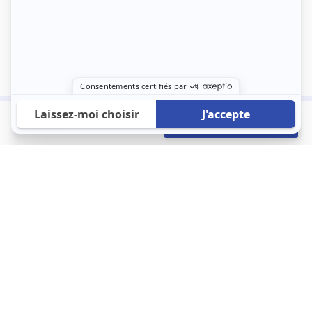
700 €
Envoyer mon profil
/mois
À propos
123 Loger bouleverse la location immobilière avec une idée folle :
les locataires sont considérés comme des clients. Le logement
est notre endroit le plus intime et notre principale dépense. Donc,
que vous déménagiez à l’autre bout du pays ou de l’autre côté de
la rue, vous méritez un bon service du logement. 123 Loger vous
propose une plateforme efficace où ce sont les propriétaires qui