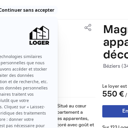
Magn
39 m2
app
2 pièces
déco
Béziers (
Le loyer est
550 €
/
sée d’un petit immeuble. Situé au cœur
En
la cathédrale St Nazaire. L'appartement a
vous séduire avec ses poutres apparentes,
'être refait à neuf, il est décoré avec goût et
Sur 123 Loge