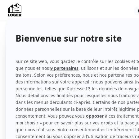
Appartement
Meublé
Rez-de-chaussée
Voir
toutes
les caractéristiques
Magnifique appartement F2 au rez-de-chaus
historique de la ville de Bézier, au pied de 
beaucoup de charme et de cachet, il saura 
ses murs et voutes en pierres. Venant juste d