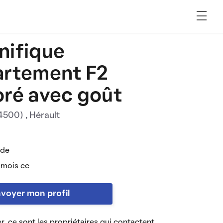
ifique
artement F2
ré avec goût
34500)
, Hérault
 de
 mois cc
voyer mon profil
r, ce sont les propriétaires qui contactent