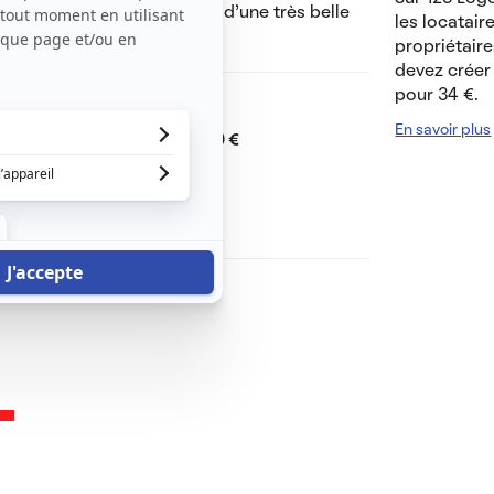
isine américaine équipé et d'une très belle
les locatair
propriétaire
devez créer 
pour 34 €.
Dont charges de
0 €
En savoir plus
Dépôt de garantie de
550 €