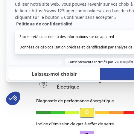
très bien aménagé. Il possède une grande cu
salle d'eau.
Le loyer est de
550 €
/ mois cc
Voir le détail des charges
Le type de chauffage est
Électrique
Diagnostic de performance énergétique
D
Indice d’émission de gaz à effet de serre