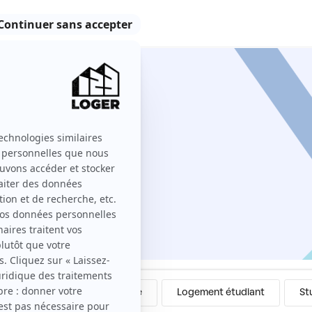
uliers
Colocation
Meublé
Logement étudiant
St