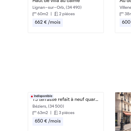
Haut de villa au calme
Au do
Lignan-sur-Orb, (34 490)
Ville
60m2
|
2 piéces
38
662 € /mois
600
Indisponible
T3 terrasse refait à neuf quartier Centre Halles
Béziers, (34 500)
63m2
|
3 piéces
650 € /mois