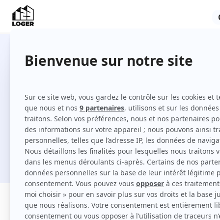
Locations à Béziers entre partic
Comment louer à Béziers sur 123 Loger ?
Je cherche une location
Filtres
Appartement
Maison