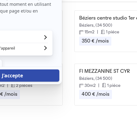
Appartement T3 quartier calme
s, (34 500)
Béziers, (34 500)
m2
|
3 piéces
15m2
|
1 piéce
 € /mois
350 € /mois
Appartement calme et lumineux
FI MEZZANINE ST CYR
s, (34 500)
Béziers, (34 500)
m2
|
2 piéces
30m2
|
1 piéce
 € /mois
400 € /mois