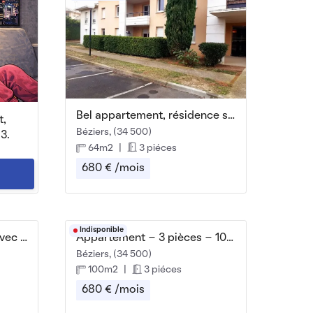
Bel appartement, résidence sécurisée avec piscine
t,
Béziers, (34 500)
3.
64m2
|
3 piéces
680 € /mois
Indisponible
Résidence privée calme avec appartement lumineux
Appartement - 3 pièces - 100m² centre-ville
Béziers, (34 500)
100m2
|
3 piéces
680 € /mois