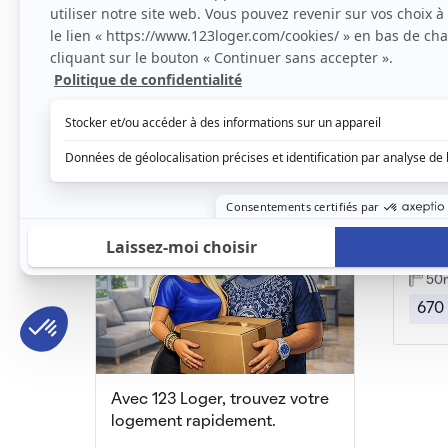
T2 NEUF BÉZIERS PROCHE CENTRE ET TOUTES COMMODITÉS
Béziers, (34 500)
Bézier
41m2
|
2 piéces
49
665 € /mois
600
Bézier
50
670
Avec 123 Loger, trouvez votre
logement rapidement.