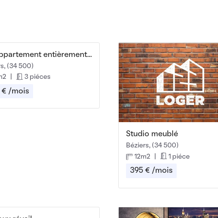
Bel appartement entièrement meublé, idéal coloc
s, (34 500)
m2
|
3 piéces
 € /mois
Studio meublé
Béziers, (34 500)
12m2
|
1 piéce
395 € /mois