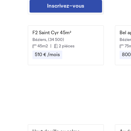
Inscrivez-vous
F2 Saint Cyr 45m²
Béziers, (34 500)
Bézier
45m2
|
2 piéces
75
510 € /mois
800