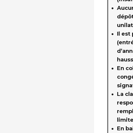
Aucun
dépôt
unila
Il es
(entr
d’ann
hauss
En co
congé
signa
La cl
respo
rempl
limite
En ba