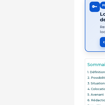
🔑
P
Lo
d
Re
lo
Sommai
Définition
Possibili
Situation
Colocati
Avenant a
Rédactio