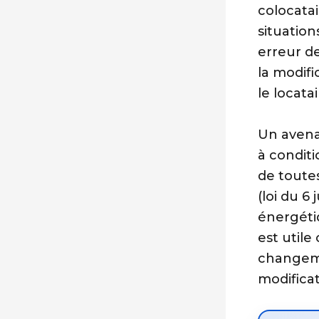
colocata
situation
erreur d
la modif
le locatai
Un avena
à conditi
de toutes
(loi du 6
énergétiq
est utile
changeme
modificat