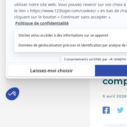
Modif
chan
augm
comp
6 avril 202