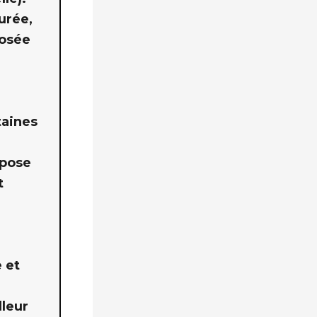
urée,
posée
taines
ppose
t
 et
lleur