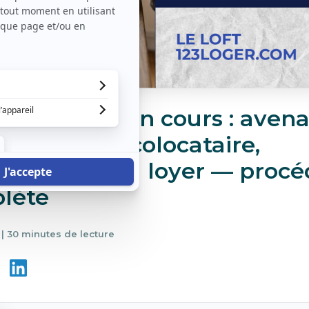
ier un bail en cours : avena
gement de colocataire,
entation du loyer — procé
lète
6
|
30 minutes de lecture