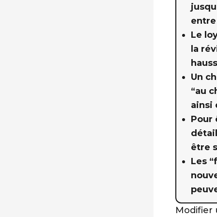
jusqu
entre
Le lo
la rév
hauss
Un ch
“au c
ainsi
Pour ê
détai
être 
Les “
nouve
peuve
Modifier 