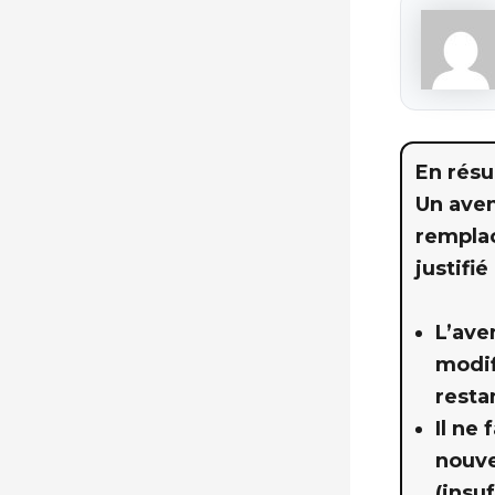
En rés
Un aven
remplac
justifié
L’ave
modif
resta
Il ne
nouve
(insu