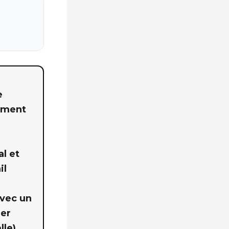
e
lement
al et
il
avec un
ier
le).