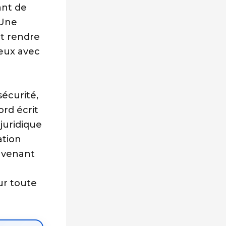
ant de
 Une
t rendre
ieux avec
écurité,
ord écrit
 juridique
ation
’avenant
ur toute