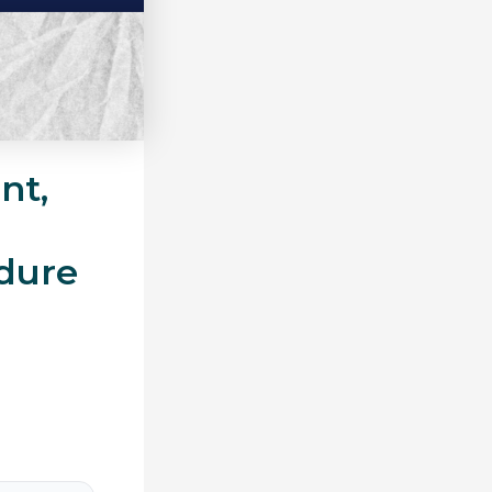
nt,
dure