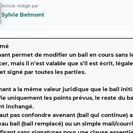
Article rédigé par
Sylvie Belmont
umé
ant permet de modifier un bail en cours sans l
er, mais il n’est valable que s’il est écrit, léga
 et signé par toutes les parties.
nant a la même valeur juridique que le bail initi
ie uniquement les points prévus, le reste du ba
nt inchangé.
 faut pas confondre avenant (bail qui continue) 
au bail (bail remplacé) ou un simple mail/courr
ffisant sans signatures pour une clause essentiel