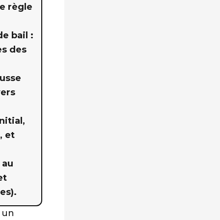
se règle
e bail :
les des
ausse
yers
itial,
, et
 au
et
es).
r un