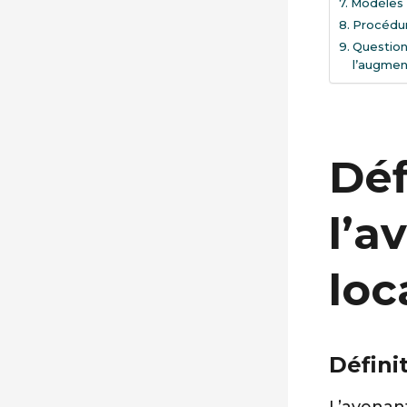
Modèles d
Procédur
Question
l’augmen
Déf
l’a
loc
Défini