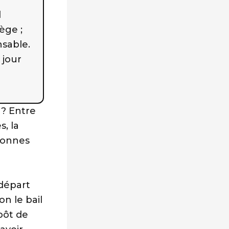
l
ège ;
nsable.
 jour
? Entre
, la
 bonnes
 départ
on le bail
épôt de