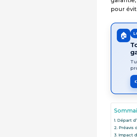
garantie,
pour évit
🏠
L
To
g
Tu
pr
Sommai
Départ d’
Préavis 
Impact du