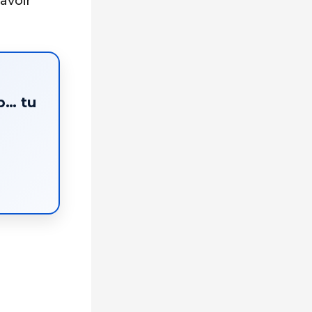
avoir
p… tu