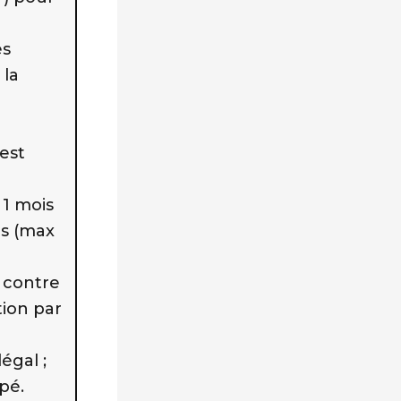
es
 la
 est
 1 mois
is (max
 contre
tion par
égal ;
pé.