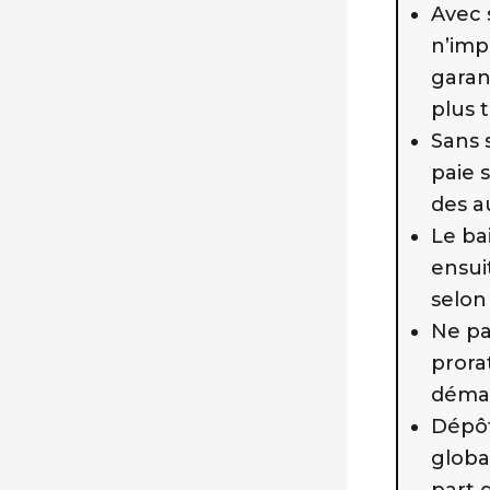
Avec s
n’impo
garan
plus 
Sans 
paie s
des a
Le bai
ensui
selon
Ne pa
prora
déma
Dépôt 
globa
part 