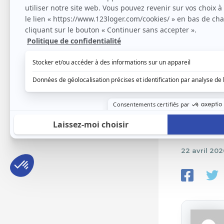
Gérer
crise
régul
22 avril 20