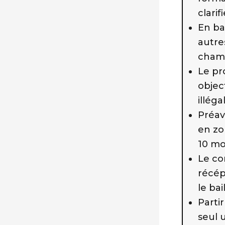
clarif
En bau
autre
cham
Le pr
object
illégal
Préav
en zo
10 moi
Le co
récép
le bai
Partir
seul 