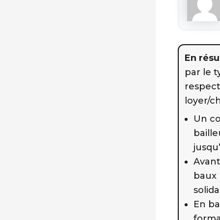
En rés
par le t
respect
loyer/ch
Un col
baill
jusqu’
Avant
baux 
solida
En bai
forma