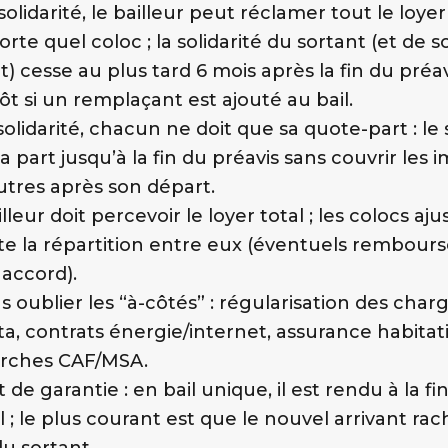
olidarité, le bailleur peut réclamer tout le loyer
rte quel coloc ; la solidarité du sortant (et de s
t) cesse au plus tard 6 mois après la fin du préav
tôt si un remplaçant est ajouté au bail.
solidarité, chacun ne doit que sa quote-part : le
a part jusqu’à la fin du préavis sans couvrir les
utres après son départ.
lleur doit percevoir le loyer total ; les colocs aj
te la répartition entre eux (éventuels rembou
 accord).
s oublier les “à-côtés” : régularisation des char
ta, contrats énergie/internet, assurance habitat
rches CAF/MSA.
de garantie : en bail unique, il est rendu à la fin
l ; le plus courant est que le nouvel arrivant rac
du sortant.