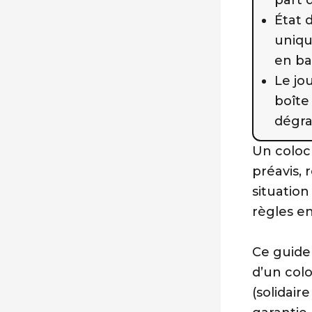
État d
uniqu
en bai
Le jo
boîte
dégrad
Un coloc
préavis,
situation
règles en
Ce guide 
d’un colo
(solidair