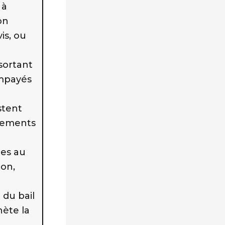
 à
on
is, ou
 sortant
 impayés
ustent
rsements
ges au
ion,
 du bail
hète la