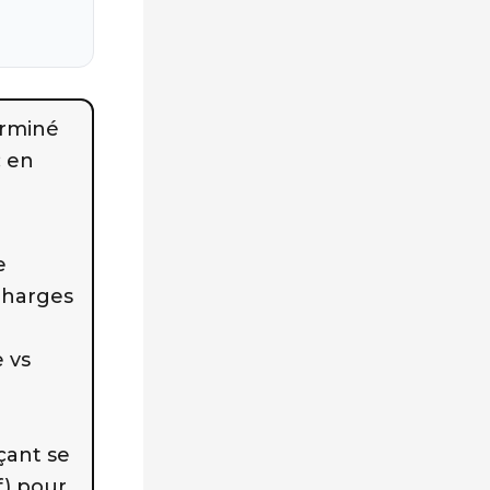
erminé
; en
e
/charges
e vs
açant se
f) pour