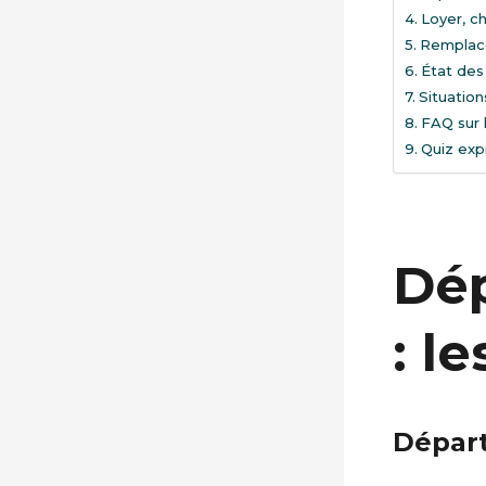
Loyer, c
Remplace
État des 
Situation
FAQ sur 
Quiz exp
Dép
: l
Départ