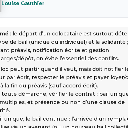
Louise Gauthier
umé
: le départ d’un colocataire est surtout dét
ype de bail (unique ou individuel) et la solidarité 
ant préavis, notification écrite et gestion
arges/dépôt, on évite l’essentiel des conflits.
oc peut partir quand il veut, mais doit notifier l
eur par écrit, respecter le préavis et payer loyer
à la fin du préavis (sauf accord écrit).
 toute démarche, vérifier le contrat : bail uniqu
multiples, et présence ou non d’une clause de
rité.
l unique, le bail continue : l’arrivée d’un rempl
lise via un avenant (ou un nouveau bail collecti