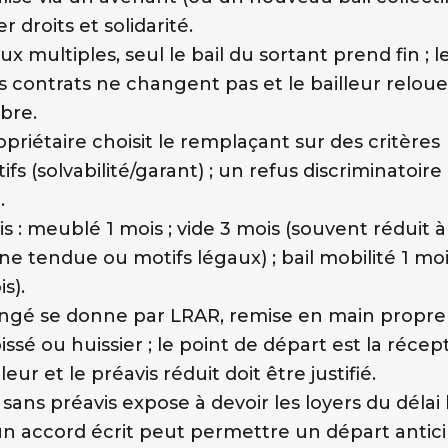
ier droits et solidarité.
x multiples, seul le bail du sortant prend fin ; l
s contrats ne changent pas et le bailleur reloue
bre.
opriétaire choisit le remplaçant sur des critères
ifs (solvabilité/garant) ; un refus discriminatoire
.
is : meublé 1 mois ; vide 3 mois (souvent réduit à
ne tendue ou motifs légaux) ; bail mobilité 1 mo
s).
ngé se donne par LRAR, remise en main propre
issé ou huissier ; le point de départ est la récep
lleur et le préavis réduit doit être justifié.
 sans préavis expose à devoir les loyers du délai l
un accord écrit peut permettre un départ antici