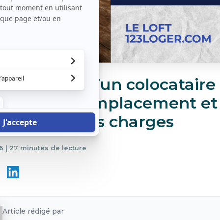
 le départ d’un colocataire
 : préavis, remplacement et
arisation des charges
26
|
27 minutes de lecture
Article rédigé par