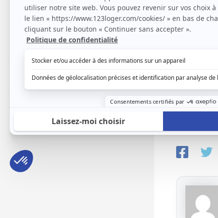
Barom
Nove
17 novembr