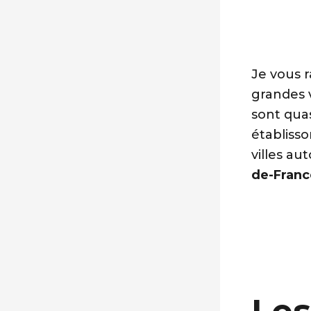
Je vous 
grandes vi
sont qua
établisso
villes au
de-Franc