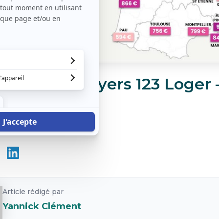
ètre des loyers 123 Loger 
mbre 2025
e 2025
|
4 minutes de lecture
Article rédigé par
Yannick Clément