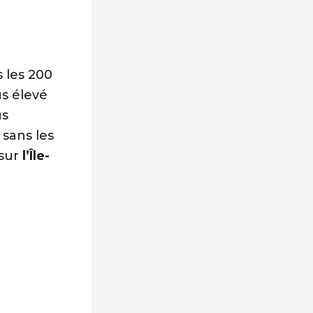
 les 200
us élevé
us
 sans les
 sur
l’Île-