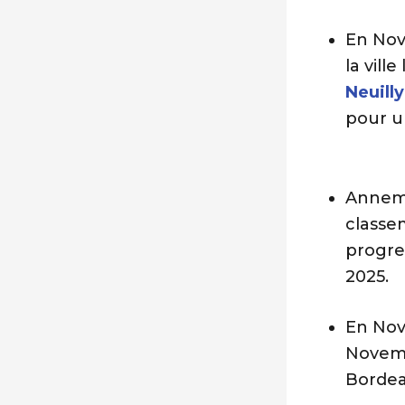
En No
la vill
Neuill
pour u
Annema
classem
progre
2025.
En Nove
Novemb
Bordea