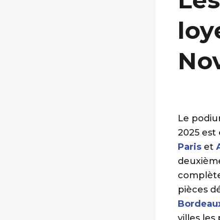
Les
loy
No
Le podiu
2025 est
Paris
et
deuxième
complète
pièces dé
Bordeau
villes le