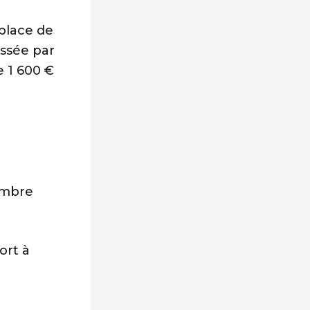
place de
assée par
 1 600 €
embre
ort à