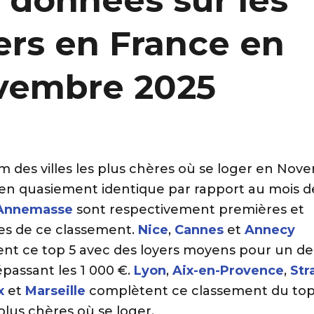
 données sur les
ers en France en
vembre 2025
m des villes les plus chères où se loger en Nov
 en quasiement identique par rapport au mois de
Annemasse
sont respectivement premières et
s de ce classement.
Nice
,
Cannes
et
Annecy
nt ce top 5 avec des loyers moyens pour un d
passant les 1 000 €.
Lyon
,
Aix-en-Provence
,
Str
x
et
Marseille
complètent ce classement du top
s plus chères où se loger.