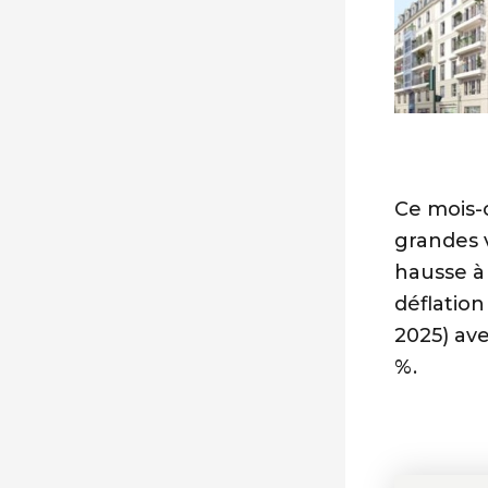
Ce mois-c
grandes 
hausse à 
déflation
2025) av
%.