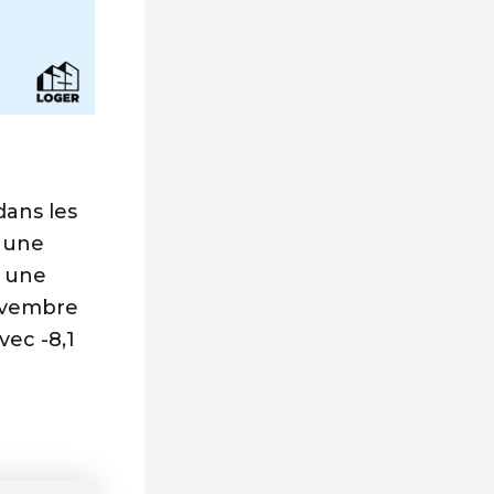
dans les
 une
t une
vembre
vec -8,1