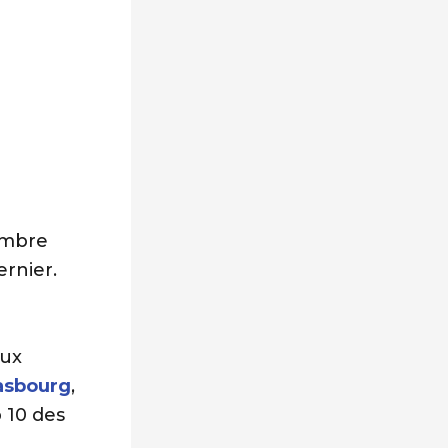
embre
rnier.
eux
asbourg
,
 10 des