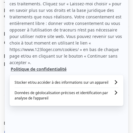
Très calme, proche toutes commodités.
Idéale pour étudiant(e) ou jeune salarié(e).
9 mn à pied du RER C, 2 mn à pied bus 180 et 182.
Le loyer est de
600 €
/ mois cc
Dont charges de
50 €
Dépôt de garantie de
1 100 €
Voir le détail des charges
Le type de chauffage est
Chauffage collectif
Diagnostic de performance énergétique