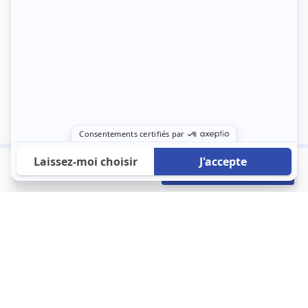
600 €
Envoyer mon profil
/mois
À propos
123 Loger bouleverse la location immobilière avec une idée folle :
les locataires sont considérés comme des clients. Le logement