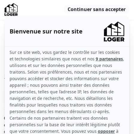
Chambre (colocation) dans grand
appartement calme
Vitry-sur-Seine (94400)
Chambre
79 m2
Meublé
1 pièce
Voir
les caractéristiques
Chambre (12 m²) à louer (colocation avec 1 salariée)
dans grand appartement très confortable et lumineux
dans résidence privée sécurisée en centre ville.