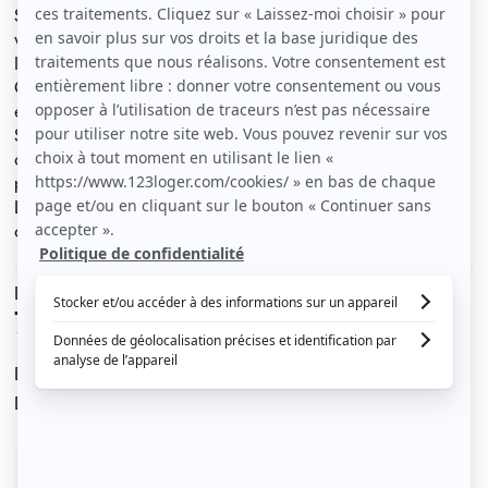
STUDIO MEUBLE, 17 m2, (refait à neuf), rue des
vignerons, Vincennes, METRO: BERRAULT
Immeuble bourgeois, digicode et interphone, 1er étage
COIN CUISINE : machine à laver le linge, plaque
électrique, frigidaire, micro ondes,
SALLE DE BAIN: douche, lavabo, wc
canapé BZ, bureau
paquet, clair et calme
Loyer: 750 euros, charges comprises (chauffage
collectif)
Le loyer est de
750 €
/ mois cc
Dont charges de
20 €
Dépôt de garantie de
1 500 €
Voir le détail des charges