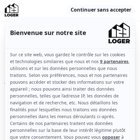
Studio 17 m2 Vincennes (métro
Berraut)
Vincennes (94300)
Appartement
16 m2
Meublé
1 pièce
1er étage
Voir
les caractéristiques