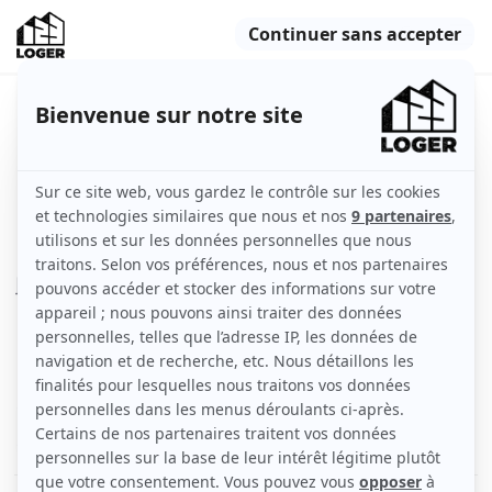
Joli Type 2 meublé metro
République
Villeurbanne (69100)
Appartement
48 m2
Meublé
2 pièces
1er étage
Voir
les caractéristiques