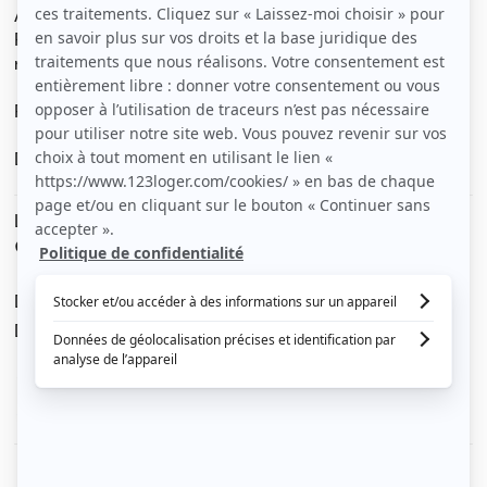
Au 8 rue Isabelle Sadoyan, au calme et proche du metro
République, dans résidence de 2008, joli Type 2 de 48
m2 meublé donnant sur balcon repas.
Place de parking privative en sous-sol.
Disponible de suite.
Le loyer est de
949 €
/ mois cc
Dont charges de
70 €
Dépôt de garantie de
1 758 €
Voir le détail des charges
Le type de chauffage est