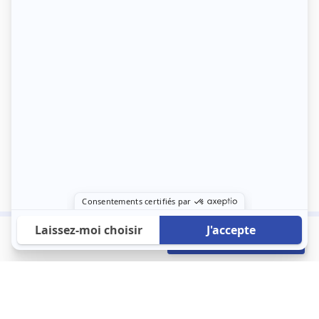
949 €
Envoyer mon profil
/mois