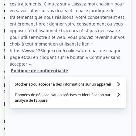
extérieur, cuisine suréquipée haut de gamme, belle cave
à vin… Dans cette Casa des Chefs, il n'est pas obligé
d’être un pro de la cuisine 😉
LE QUARTIER :
Métro 7 : Villejuif-léo Lagrange à 700m - 7min à pied
Supermarché à 400m
Marché Léo Lagrange et commerces à 700m
À La Casa, pas de mauvaises surprises, les tarifs sont
tout compris ! Loyer, charges, énergie, internet, ménage,
paniers repas, assurance habitation et tous les autres
services sont inclus dans le prix.
Pas de couples ni d'animal de compagnie
Le loyer est de
938 €
/ mois cc