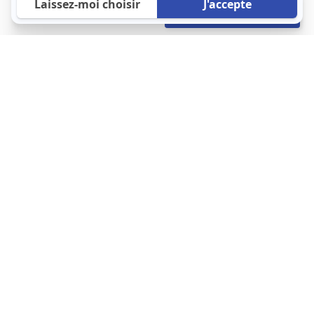
938 €
Envoyer mon profil
/mois
À propos
123 Loger bouleverse la location immobilière avec une idée folle :
les locataires sont considérés comme des clients. Le logement
est notre endroit le plus intime et notre principale dépense. Donc,
que vous déménagiez à l’autre bout du pays ou de l’autre côté de
la rue, vous méritez un bon service du logement. 123 Loger vous
propose une plateforme efficace où ce sont les propriétaires qui
vous contactent et un service client 7/7.
Appartement
Maison
Studio
Location meublée
Logement étudiant
Cliquez-ici pour modifier vos préférences en matière de cookies