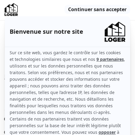
Coliving avec sdb et jardin (1
chambre disponible)
Villejuif (94800)
Chambre
20 m2
Meublé
5 pièces
Voir
les caractéristiques
COLIVING FOOD 🍲
Grand jardin avec deux terrasses, rooftop et barbecue