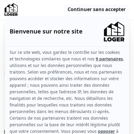
Beau 2P meublé 31 m2 à Trappes
Trappes (78190)
Indisponible
Appartement
31 m2
Meublé
2 pièces
Rez-de-chaussée
Voir
les caractéristiques
Entièrement rénové_RDC