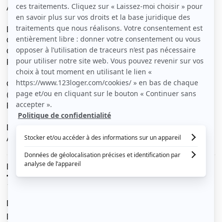
Avec bel espace de vie de 25 M2
Douche et WC séparés
Grande fenêtre avec volet solaire
Climatisation réversible
Proches tous commerces et bus.
Gare Trappes (8 min) et RER Saint Quentin en Yvelines
(15 min)
Prix = 750€
Disponible de suite
Annonce en ligne = bien disponible
Le loyer est de
750 €
/ mois cc
Dont charges de
80 €
Dépôt de garantie de
1 400 €