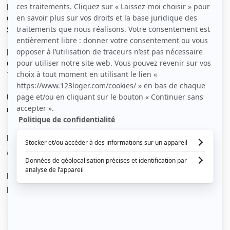
Dans Toulousaine sécurisée
Calme et très lumineux
Studio entièrement meublé
Metro Jeanne d'Arc à 2 mn à pied
Gare SNCF à 10 Mn à pied
Tous commerces au pied du studio
Université, école de commerce, lycée à quelques
minutes à pied
Le loyer est de
650 €
/ mois cc
Dont charges de
20 €
Dépôt de garantie de
1 260 €
Voir le détail des charges