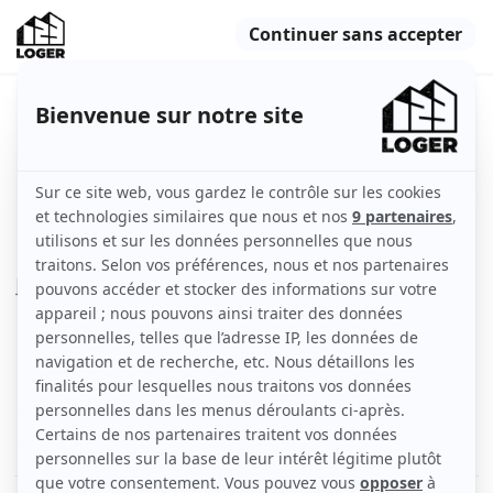
Beau studio meublé 21m² centre
Toulouse
Toulouse (31000)
Appartement
21 m2
Meublé
1 pièce
1er étage
Voir
les caractéristiques