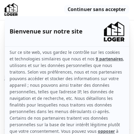
Studio meublé hyper centre
Carmes Esquirol
Toulouse (31000)
Appartement
9 m2
Meublé
1 pièce
2ème étage
Voir
les caractéristiques