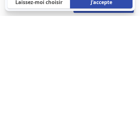
400 €
Envoyer mon profil
/mois
À propos
123 Loger bouleverse la location immobilière avec une idée folle :
les locataires sont considérés comme des clients. Le logement
est notre endroit le plus intime et notre principale dépense. Donc,
que vous déménagiez à l’autre bout du pays ou de l’autre côté de
la rue, vous méritez un bon service du logement. 123 Loger vous
propose une plateforme efficace où ce sont les propriétaires qui
vous contactent et un service client 7/7.
Appartement
Maison
Studio
Location meublée
Logement étudiant
Cliquez-ici pour modifier vos préférences en matière de cookies