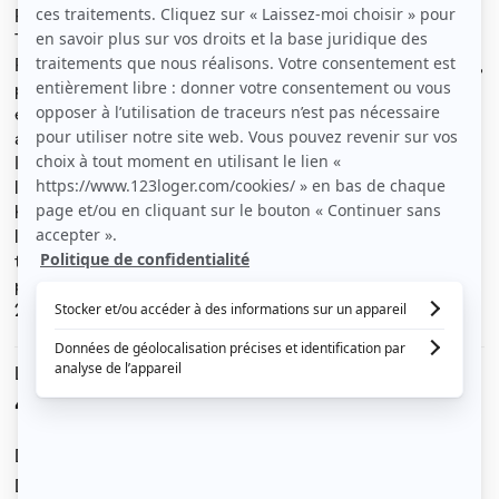
Petit studio meublé, idéalement situé en plein centre de
Toulouse, dans une rue calme, quartier Carmes/Esquirol.
Proche toutes commodités. Stations métro lignes A et B,
parkings et Vélib à 2 mn à pied. Totalement indépendant
et équipé, donnant sur patio dans petit immeuble
ancien, calme et sécurisé. 2nd étage sans ascenseur.
Interphone. Très bien agencé et fonctionnel : SDB avec
lavabo, WC et douche, kitchenette avec frigo, placards,
hotte aspirante et plaque de cuisson induction. Meublé :
lit en mezzanine avec matelas de qualité, rangements,
table rabattable. Beau volume avec 3 mètres sous
plafond. Idéal pour étudiant. Libre à partir du 1er aout
2025.
Le loyer est de
400 €
/ mois cc
Dont charges de
20 €
Dépôt de garantie de
400 €