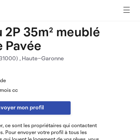
 2P 35m² meublé
e Pavée
(31000)
, Haute-Garonne
 de
 mois cc
voyer mon profil
r, ce sont les propriétaires qui contactent
es. Pour envoyer votre profil à tous les
s qui louent le logement de vos rêves, vous