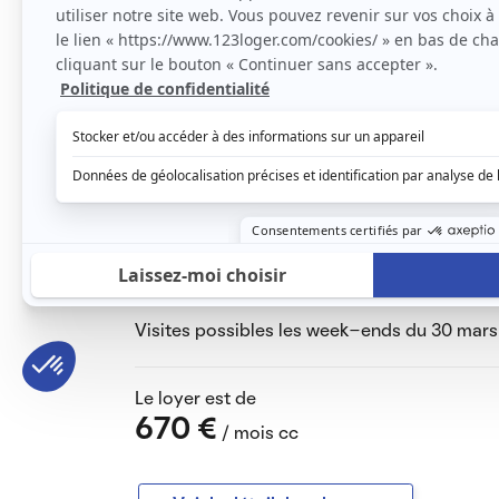
Au 1er étage sans ascenseur :
Pièce de vie donnant sur balcon, cuisine am
lave-linge, grand frigo, four, micro-ondes, 
et rangements. WC séparés. Grand placard m
Cave privative et parking extérieur commun 
Quartier calme, à deux pas des commerces e
Loyer 670€/mois charges comprises
(charges 110€/mois – chauffage collectif in
Disponible le dimanche 14 avril 2024.
Visites possibles les week-ends du 30 mars e
Le loyer est de
670 €
/ mois cc