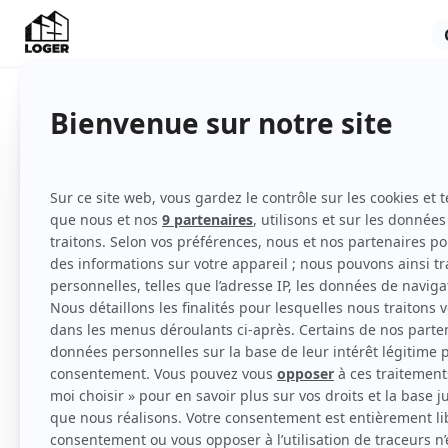
Appartement
Meublé
1er étage
Voir
toutes
les caractéristiques
A louer, Toulouse quartier Côte Pavée (31500
2 pièces meublé de 35 m2 entièrement meub