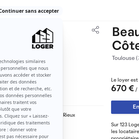
Beau
35 m2
Côt
2 pièces
Toulouse 
Le loyer est
670 €
/
En
), à 2 pas de l’avenue Jean Rieux
Sur 123 Loge
lé et équipé.
les locatair
propriétaire