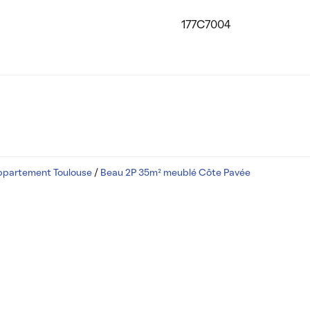
177C7004
ppartement Toulouse
/
Beau 2P 35m² meublé Côte Pavée