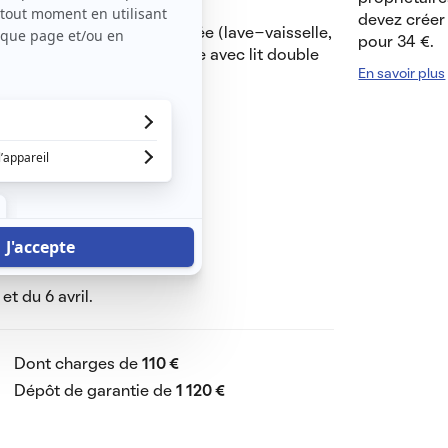
devez créer 
éricaine entièrement équipée (lave-vaisselle,
pour 34 €.
vaisselle). Chambre séparée avec lit double
En savoir plus
ural dans la pièce de vie.
à la résidence.
t transports.
clus)
t du 6 avril.
Dont charges de
110 €
Dépôt de garantie de
1 120 €