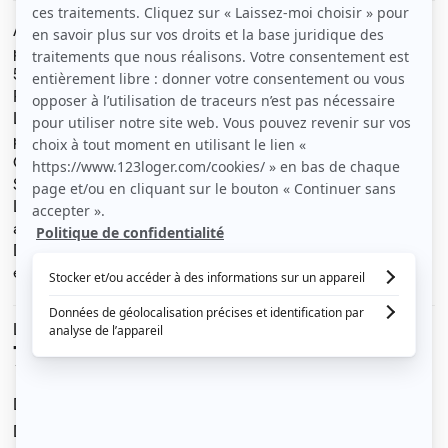
Appartement à louer, Toulon – rue Clappier entre la
place de La Liberté et la rue Vauban
54,16 m2 – 3 pièces – non meublé
Résidence neuve BBC – 2ème étage sur 6 – Ascenseur
Loggia ouverte type balcon 4,20 m2 – Place de parking
privative en garage sécurisé desservie par ascenseur
Cuisine équipée ouverte sur salon – Plaque induction –
Salle d'eau – WC indépendants
Loyer 760 € – 90 € de charges (eau froide, chaude,
ascenseur, bâtiment, assainissement)
Dépôt de garantie 1 mois de loyer – Salaire 3 x 850
euros
Le loyer est de
760 €
/ mois cc
Dont charges de
90 €
Dépôt de garantie de
760 €