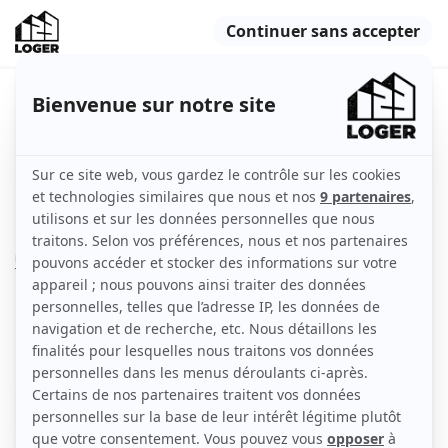
T3 Rés. BBC 2014, Toulon, toutes
commodités
Toulon (83000)
Appartement
54 m2
Non meublé
3 pièces
2ème étage
avec ascenseur
Voir
les caractéristiques