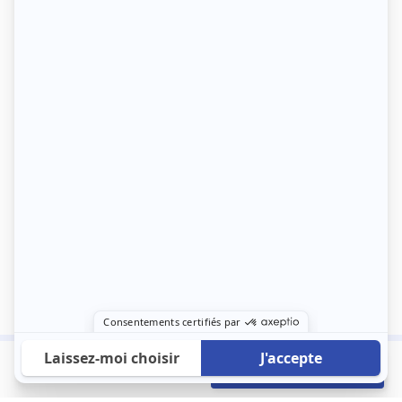
760 €
Envoyer mon profil
/mois