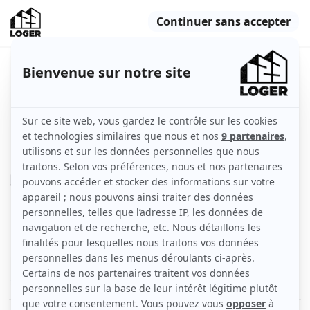
Studio meublé à louer – avenue
Édouard Vaillant
Suresnes (92150)
Indisponible
Appartement
21 m2
Meublé
1 pièce
5ème étage et plus
Voir
les caractéristiques