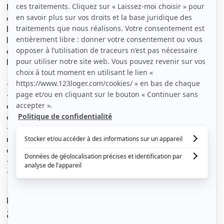
Nous proposons à la location un studio meublé situé au
cœur de la rue commerçante de Suresnes, avenue
Édouard Vaillant. Niché au 5e étage sans ascenseur, ce
logement offre une vue dégagée sur Paris et bénéficie
d’une belle luminosité. Rénové récemment,
l’appartement est en parfait état d’entretien.
- Surface : 21 m² habitables / 29 m² au sol
- Composition : une grande pièce de vie avec trois
espaces distincts : salon, coin nuit et cuisine, une salle
de douche séparée avec WC
- Équipements inclus : lit 160 x 200 cm, télévision,
réfrigérateur, plaque vitrocéramique, bouilloire,
cafetière, machine à laver
- Chauffage et eau chaude électriques
- Appartement raccordé à la fibre optique
Le loyer est de
800 €
/ mois cc