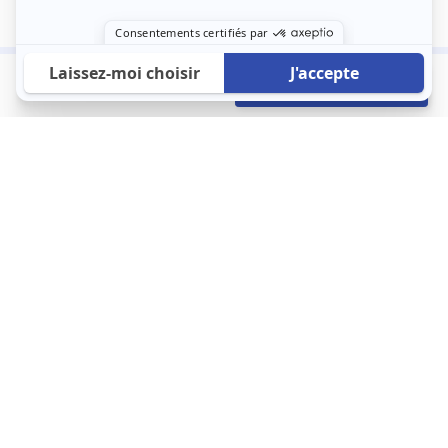
800 €
Envoyer mon profil
/mois
À propos
123 Loger bouleverse la location immobilière avec une idée folle :
les locataires sont considérés comme des clients. Le logement
est notre endroit le plus intime et notre principale dépense. Donc,
que vous déménagiez à l’autre bout du pays ou de l’autre côté de
la rue, vous méritez un bon service du logement. 123 Loger vous
propose une plateforme efficace où ce sont les propriétaires qui
vous contactent et un service client 7/7.
Appartement
Maison
Studio
Location meublée
Logement étudiant