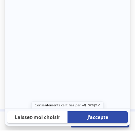
670 €
Envoyer mon profil
/mois