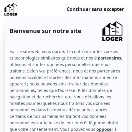
Beau 2P non meublé de 40m²
Strasbourg (67000)
Appartement
40 m2
Non meublé
2 pièces
3ème étage
avec ascenseur
Voir
les caractéristiques