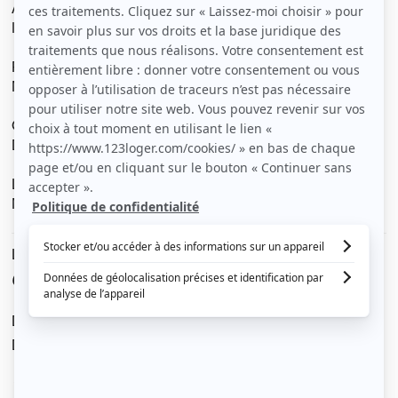
Appartement non meublé de 40m².
Il y a un emplacement parking.
Présence d'une cuisine dans l'entrée, frigo.
Machine à laver le linge.
Chauffage collectif.
DPE classe C.
Loyer hors charges : 540€.
Montant des charges : 130€ estimées.
Le loyer est de
670 €
/ mois cc
Dont charges de
130 €
Dépôt de garantie de
540 €
Voir le détail des charges