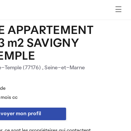
E APPARTEMENT
53 m2 SAVIGNY
TEMPLE
e-Temple (77176)
, Seine-et-Marne
 de
 mois cc
voyer mon profil
r, ce sont les propriétaires qui contactent