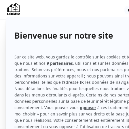
Indisponible
Appartement
Non meublé
1er étage
Voir
toutes
les caractéristiques
Loue Appartement Savigny le Temple 2 pièce
commodités à quelques minutes à pied de la 
cuisine, salle de bains douche, WC, grande
Gaz, place de parking devant la résidence. 