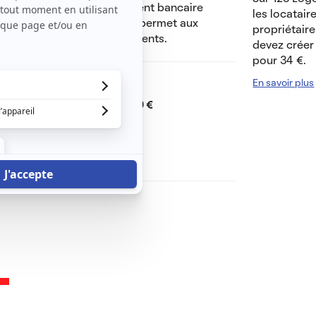
oyer le 5 du mois par virement bancaire
les locatair
 sera examinée, ce procédé permet aux
propriétaire
thenticité de tous vos documents.
devez créer 
pour 34 €.
En savoir plus
Dont charges de
40 €
Dépôt de garantie de
790 €