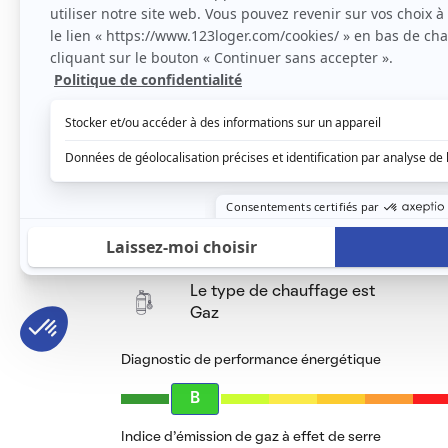
avec régularisation annuelle. Paiement du L
790,00 € hc. C. Une étude de votre dossier
propriétaires bailleurs de s'assurer de l'au
Le loyer est de
830 €
/ mois cc
Voir le détail des charges
Le type de chauffage est
Gaz
Diagnostic de performance énergétique
B
Indice d’émission de gaz à effet de serre