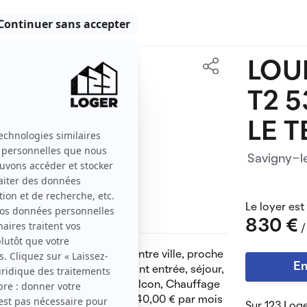
LOU
53 m2
T2 
2 pièces
LE 
Savigny-l
Le loyer est
830 €
/
s de 53 m2 deux pas du centre ville, proche
En
gare, 1er étage, comprenant entrée, séjour,
 chambre, parquet au sol, balcon, Chauffage
Provisions pour charges de 40,00 € par mois
Sur 123 Loge