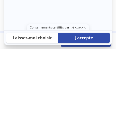
1 290 €
Envoyer mon profil
/mois
À propos
123 Loger bouleverse la location immobilière avec une idée folle :
les locataires sont considérés comme des clients. Le logement
est notre endroit le plus intime et notre principale dépense. Donc,
que vous déménagiez à l’autre bout du pays ou de l’autre côté de
la rue, vous méritez un bon service du logement. 123 Loger vous
propose une plateforme efficace où ce sont les propriétaires qui
vous contactent et un service client 7/7.