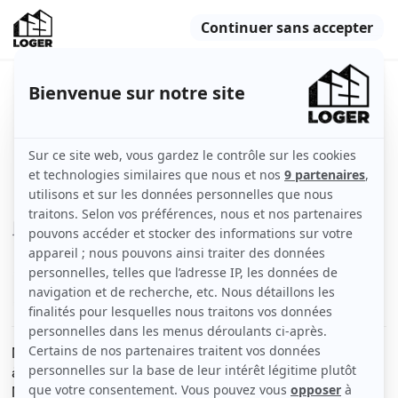
Belle maison meublée 60m² T2 bis
avec terrasse
Saint-Maur-des-Fossés (94100)
Maison
60 m2
Meublé
3 pièces
Voir
les caractéristiques
Maison MEUBLÉE T2 bis avec terrasse
à Saint-Maur des Fossés (94), quartier Vieux Saint-
Maur, à 7min à pied de la gare SAINT-MAUR/CRÉTEIL et