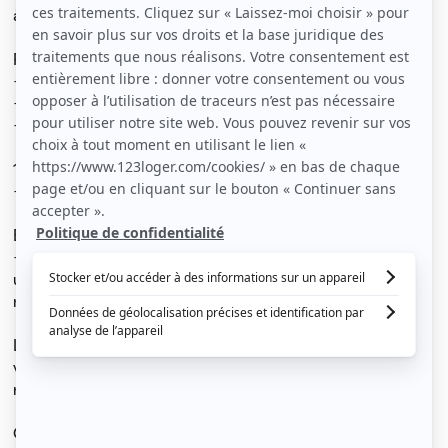
à 10min à pied de la gare PARC DE SAINT-MAUR
Rez-de-chaussée :
- un séjour de 20m²
- une salle de douche moderne avec WC
- une chambre ou un bureau (à la guise du locataire)
1er étage :
- une espace couchage mansardé de 32m²
Extérieur :
- une terrasse/jardin de 20m², accès à la maison par
une allée privative qui ne donne pas sur la rue donc
maison très calme.
LOGEMENT LOUÉ MEUBLÉ ET ÉQUIPÉ (Literie, lave-
vaisselle, four, plaque à induction,
réfrigérateur/congélateur…)
Chauffage individuel électrique et ballon d'eau chaude