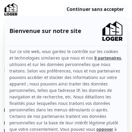
Appartement meublé à louer
Rennes (35000)
Indisponible
Chambre
60 m2
Meublé
1 pièce
Voir
les caractéristiques
Bonjour à tous,
Une chambre sera prochain, dans une colocation de 3
personnes destinée aux jeunes actifs ou étudiants à