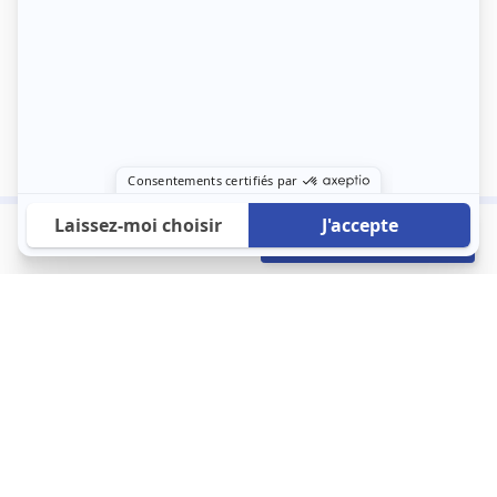
490 €
Envoyer mon profil
/mois
À propos
123 Loger bouleverse la location immobilière avec une idée folle :
les locataires sont considérés comme des clients. Le logement
est notre endroit le plus intime et notre principale dépense. Donc,
que vous déménagiez à l’autre bout du pays ou de l’autre côté de