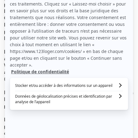
proximité du métro de Villejean université.
L'appartement se situe à 700 m de l'université Rennes 2,
CHU Rennes Pontchaillou et 22 min à pied de RSB.
L'appartement est au 1er étage d'un immeuble sécurisé
par badge. Il fait 60 m2, exposé Est/Ouest, très
lumineux.
L'appartement dispose de 3 chambres entre 10 et 12 m2
avec baies vitrées et volets manuels, 1 salle de bain et
WC séparé, une cuisine toute équipée : four, frigo
américain, plaque induction, et électroménagers
(micro-onde/ cafetière/lave linge).
Il est entièrement meublé, chaque chambre dispose d'un
lit 140x190 avec couette, oreillers, dressing, TV écran
plat, bureau et chaise.
Le quartier dispose de toutes les commodités à 5 min à
pied de l'appartement : Carrefour Market, épicerie
coopérative, 2 boulangeries, pharmacie, coiffeur, etc. Et