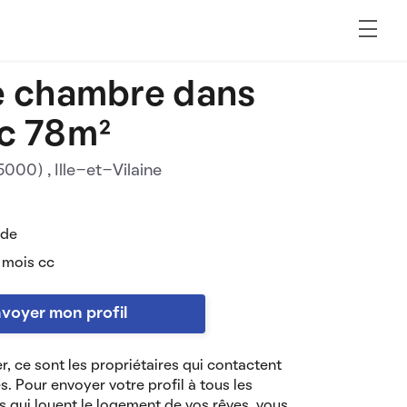
e chambre dans
c 78m²
35000)
, Ille-et-Vilaine
 de
 mois cc
voyer mon profil
r, ce sont les propriétaires qui contactent
es. Pour envoyer votre profil à tous les
s qui louent le logement de vos rêves, vous