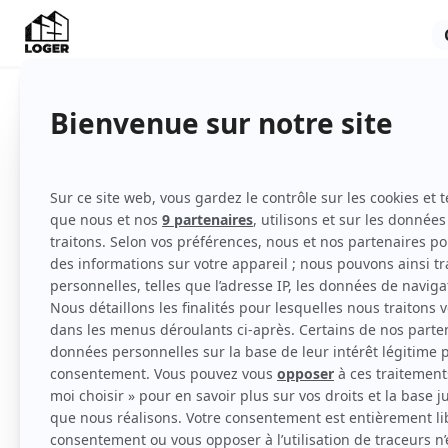
Chambre
Meublé
Voir
toutes
les caractéristiques
Location d'une chambre meublée dans un ap
immeuble .
Appartement en bon état , très clair .L'imme
pied du métro et devant un arrêt de Bus .
Deux colocataires sont déjà en place , le tro