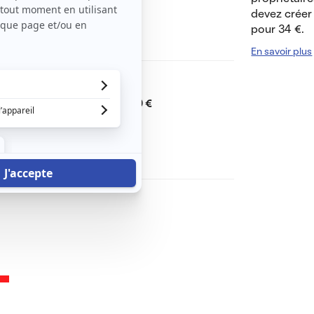
jour vaste et agréable .
devez créer 
pour 34 €.
oisinage .
En savoir plus
Dont charges de
0 €
Dépôt de garantie de
760 €