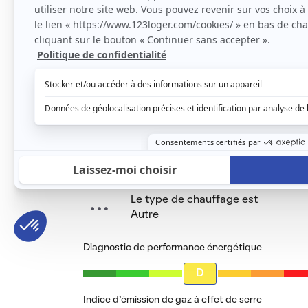
salle de bain et la cuisine indépendante , sé
Aucun problème de stationnement dans le v
Le loyer est de
380 €
/ mois cc
Voir le détail des charges
Le type de chauffage est
Autre
Diagnostic de performance énergétique
D
Indice d’émission de gaz à effet de serre