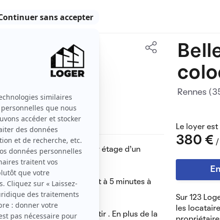
Bell
78 m2
colo
1 pièce
Rennes (
Le loyer est
380 €
/
partement situé au dernier étage d'un
En
uble situé très du centre est à 5 minutes à
Sur 123 Loge
les locatair
isième ayant décidé de partir . En plus de la
propriétaire