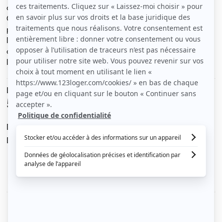
commerces et des transports (République et St
Germain), ce studio offre un beau volume avec une
pièce principale avec coin cuisine et une salle d'eau. A
l'étage un coin couchage et un placard. L'eau froide est
collective, le chauffage est individuel électrique. Le
logement est disponible de suite.
Le loyer est de
545 €
/ mois cc
Dont charges de
25 €
Dépôt de garantie de
520 €
Voir le détail des charges
Le type de chauffage est
Électrique