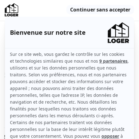
Studio 15 m2 Rennes centre
Rennes (35000)
Appartement
14 m2
Non meublé
1 pièce
2ème étage
Voir
les caractéristiques
Situé dans le centre-ville de Rennes, à proximité des