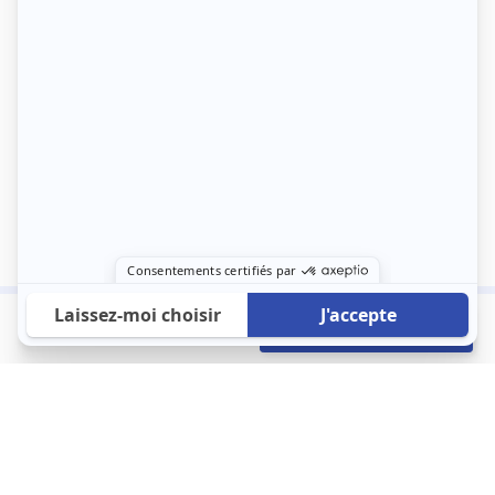
545 €
Envoyer mon profil
/mois
À propos