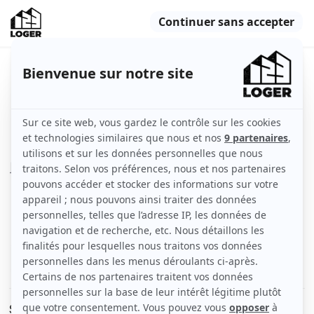
Jolie Appartement Rennes
Rennes (35000)
Appartement
26 m2
Meublé
2 pièces
Rez-de-chaussée
Voir
les caractéristiques
Situé dans le quartier prisé de Thabor – Saint-Hélier, ce