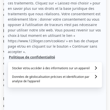
studio de 26 m² offre un cadre de vie pratique et
agréable, à proximité des commerces, transports et du
centre-ville.
L’appartement se compose d’une pièce principale
lumineuse, facilement aménageable en espace salon et
coin nuit, ainsi que d’une cuisine ouverte fonctionnelle.
Une salle de bain avec WC complète le logement.
Vous bénéficierez également d’une cave, idéale pour le
stockage supplémentaire, ce qui est rare dans ce
quartier.
Ce logement est parfait pour un étudiant ou un jeune
actif souhaitant s’installer rapidement à Rennes, dans un
appartement prêt à vivre et bien situé.
Le loyer est de
600 €
/ mois cc