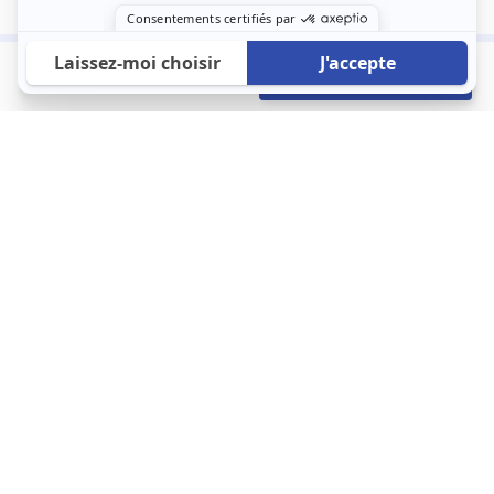
600 €
Envoyer mon profil
/mois
À propos
123 Loger bouleverse la location immobilière avec une idée folle :
les locataires sont considérés comme des clients. Le logement
est notre endroit le plus intime et notre principale dépense. Donc,
que vous déménagiez à l’autre bout du pays ou de l’autre côté de
la rue, vous méritez un bon service du logement. 123 Loger vous
propose une plateforme efficace où ce sont les propriétaires qui
vous contactent et un service client 7/7.
Appartement
Maison
Studio
Location meublée
Logement étudiant