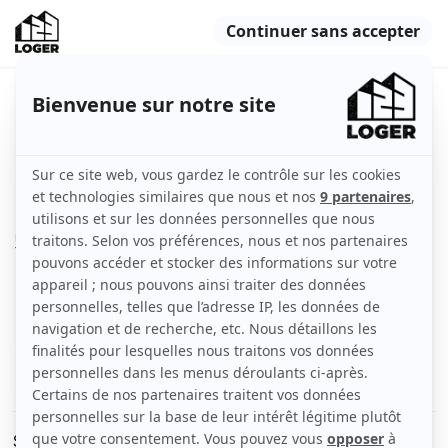
Beau studio 21m² centre ville
Rennes (35000)
Appartement
21 m2
Non meublé
1 pièce
4ème étage
Voir
les caractéristiques
Studio de 21m² aménagé dans une belle copropriété