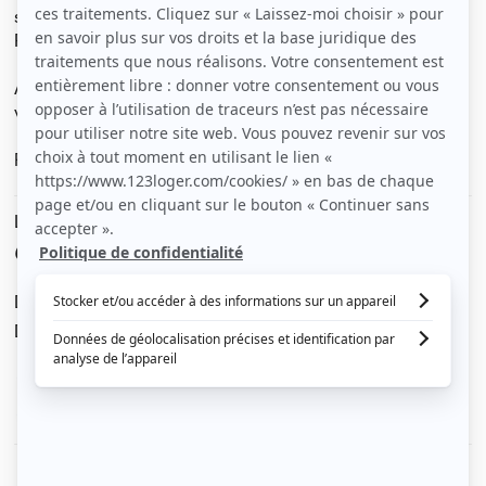
sécurisé en plein cœur du centre ville de Rennes.
Proche des bus et métro A et B (St Anne).
Avec cuisine équipée (frigo, micro-ondes et plaques
vitro céramiques) et salle de bain (douche lavabo).
Fibre internet
Le loyer est de
650 €
/ mois cc
Dont charges de
30 €
Dépôt de garantie de
620 €
Voir le détail des charges
Le type de chauffage est