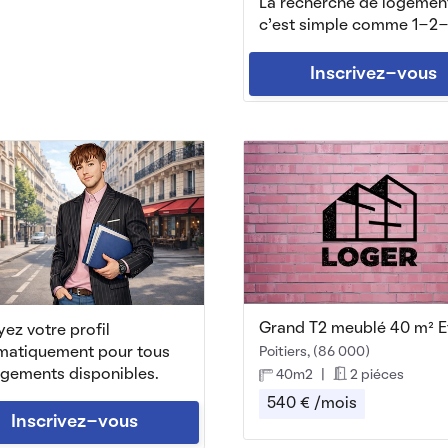
La recherche de logemen
c'est simple comme 1-2-
Inscrivez-vous
ez votre profil
matiquement pour tous
Poitiers, (86 000)
ogements disponibles.
40m2
|
2 piéces
540 € /mois
Inscrivez-vous