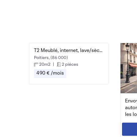
T2 Meublé, internet, lave/sèche linge
Poitiers, (86 000)
20m2
|
2 piéces
490 € /mois
Envoy
auto
les l