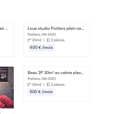
Beau F2 50m² calme et clair avec terrasse 28m²
Loue studio Poitiers plein centre
Poitiers, (86 000)
20m2
|
2 piéces
400 € /mois
Beau 2P 30m² au calme place de la Cathédrale
Poitiers, (86 000)
30m2
|
2 piéces
500 € /mois