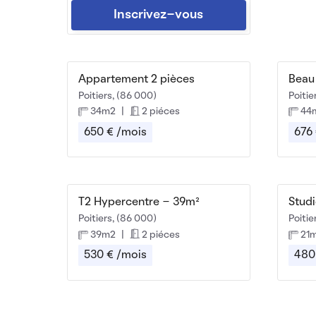
Inscrivez-vous
Appartement 2 pièces
Poitiers, (86 000)
Poitie
34m2
|
2 piéces
44
650 € /mois
676
T2 Hypercentre - 39m²
Poitiers, (86 000)
Poitie
39m2
|
2 piéces
21
530 € /mois
480