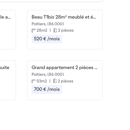
T2 42m² proche centre ville a pied
Beau T1bis 28m² meublé et équipé
Poitiers, (86 000)
28m2
|
2 piéces
520 € /mois
suite
Grand appartement 2 pièces 53m2
Poitiers, (86 000)
53m2
|
2 piéces
700 € /mois