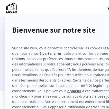
27 T2 à louer à Poitiers
Comment louer un T2 à Poitiers sur 123 Log
Je cherche une location
Filtres
Appartement
Maison