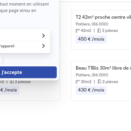
Beau T2 44m² meublé lumineux
rs, (86 000)
Poitiers, (86 000)
m2
|
2 piéces
42m2
|
2 piéces
 € /mois
450 € /mois
mant appartement T2
Beau T1Bis 30m² libre de 
rs, (86 000)
Poitiers, (86 000)
m2
|
2 piéces
30m2
|
2 piéces
 € /mois
430 € /mois