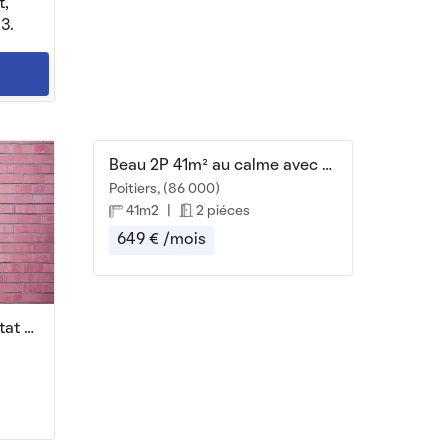
t,
3.
Beau 2P 41m² au calme avec balcon et garage
Poitiers, (86 000)
41m2
|
2 piéces
649 € /mois
Grand T2 meublé 40 m² Etat Neuf Calme et Lumineux