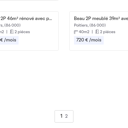
Beau 2P 46m² rénové avec parking
rs, (86 000)
Poitiers, (86 000)
m2
|
2 piéces
40m2
|
2 piéces
 € /mois
720 € /mois
1
2