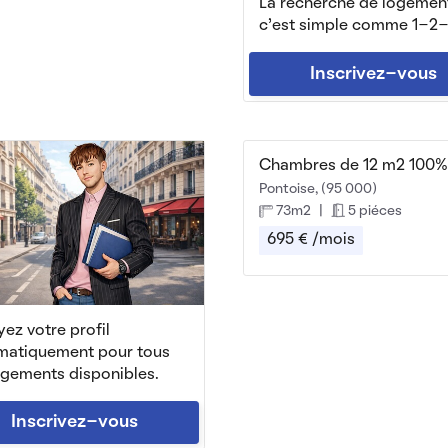
La recherche de logemen
c'est simple comme 1-2-
Inscrivez-vous
Pontoise, (95 000)
73m2
|
5 piéces
695 € /mois
ez votre profil
matiquement pour tous
ogements disponibles.
Inscrivez-vous