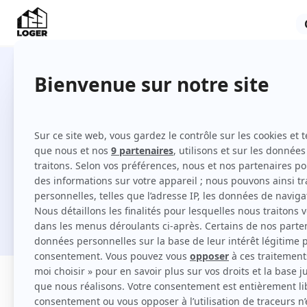
37 appartements en location à Pi
Comment louer un appartement à Pierrelay
Je cherche une location
Filtres
Appartement
Maison