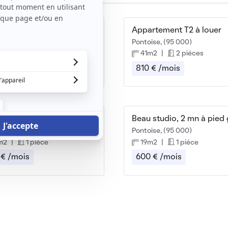
Votre location à 30 minutes de Paris en transport
Appartement T2 à louer
laye, (95 480)
Pontoise, (95 000)
m2
|
1 piéce
41m2
|
2 piéces
 € /mois
810 € /mois
Studio 26m2 Pontoise proximité gare et centre
ise, (95 000)
Pontoise, (95 000)
m2
|
1 piéce
19m2
|
1 piéce
 € /mois
600 € /mois