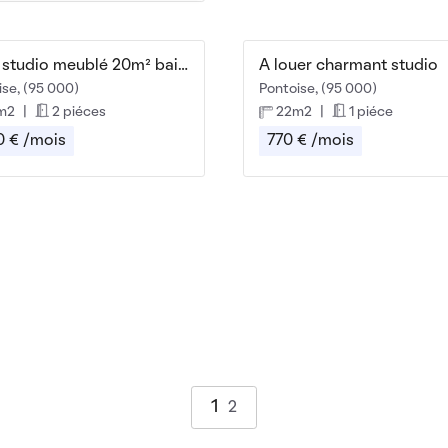
Beau studio meublé 20m² bail mobilité
A louer charmant studio
ise, (95 000)
Pontoise, (95 000)
m2
|
2 piéces
22m2
|
1 piéce
0 € /mois
770 € /mois
1
2