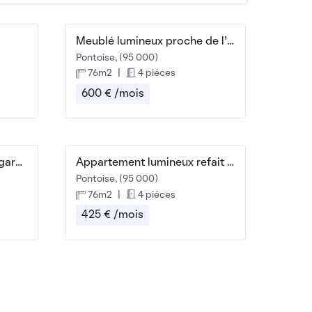
Meublé lumineux proche de l'ESSEC
Pontoise, (95 000)
76m2
|
4 piéces
600 € /mois
Beau studio, 2 mn à pied gare de Pontoise
Appartement lumineux refait à neuf
Pontoise, (95 000)
76m2
|
4 piéces
425 € /mois