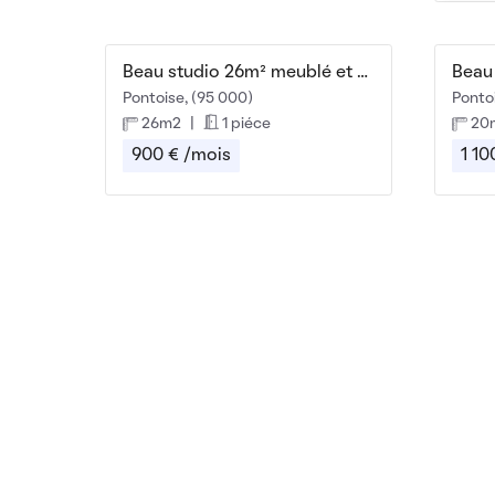
Beau studio 26m² meublé et chaleureux
Pontoise, (95 000)
Ponto
26m2
|
1 piéce
20
900 € /mois
1 10