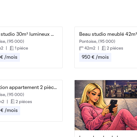
Beau studio 30m² lumineux meublé
ise, (95 000)
Pontoise, (95 000)
m2
|
1 piéce
42m2
|
2 piéces
 € /mois
950 € /mois
Location appartement 2 pièces centre Pontoise
ise, (95 000)
m2
|
2 piéces
 € /mois