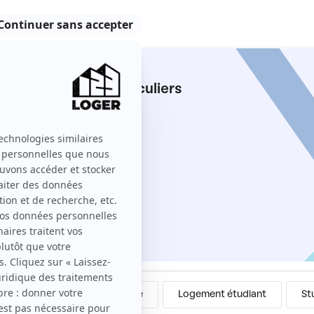
errelaye entre particuliers
e sur 123 Loger ?
Colocation
Meublé
Logement étudiant
St