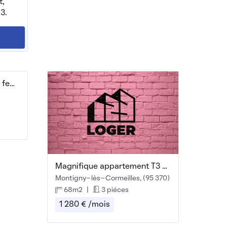
t,
3.
Chambres de 12 m2 100% femmes
Magnifique appartement T3 meublé avec balcon
Montigny-lès-Cormeilles, (95 370)
68m2
|
3 piéces
1 280 € /mois