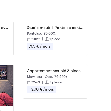
Beau studio meublé 42m² avec vue magnifique
Studio meublé Pontoise centre + parking
Pontoise, (95 000)
24m2
|
1 piéce
765 € /mois
Appartement meublé 3 pièces – 70 m²
Méry-sur-Oise, (95 540)
70m2
|
3 piéces
1 200 € /mois