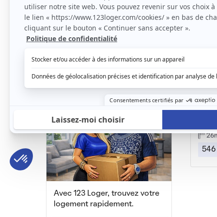
Beau 2P meublé de 53m²
Pierrelaye, (95 480)
Pierre
53m2
|
2 piéces
13
1 000 € /mois
500
Ponto
26
546
Avec 123 Loger, trouvez votre
logement rapidement.