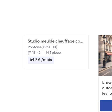
Studio meublé chauffage compris. 18M2
Pontoise, (95 000)
18m2
|
1 piéce
649 € /mois
Envoy
auto
les l