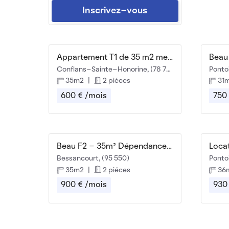
Inscrivez-vous
Appartement T1 de 35 m2 meublé et équipé
Conflans-Sainte-Honorine, (78 700)
Ponto
35m2
|
2 piéces
31
600 € /mois
750
Beau F2 - 35m² Dépendance dans pavillon
Bessancourt, (95 550)
Ponto
35m2
|
2 piéces
36
900 € /mois
930