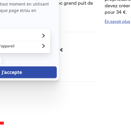
bien aérée, pièce à vivre avec grand puit de
devez créer 
pour 34 €.
En savoir plus
Dont charges de
23 €
Dépôt de garantie de
477 €