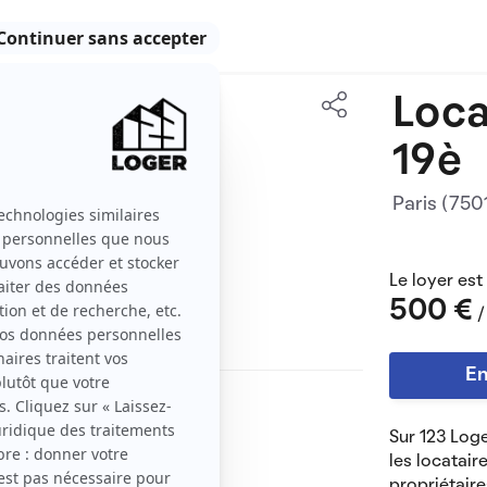
Loca
15 m2
19è
1 pièce
Paris (75
Le loyer est
500 €
/
En
Sur 123 Loge
les locatair
propriétaire