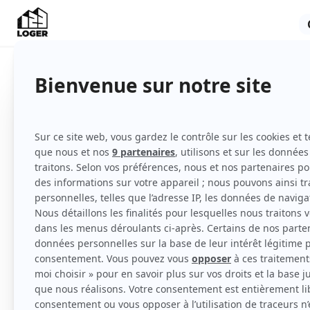
Indisponible
Appartement
Non meublé
Rez-de-chaussée
Voir
toutes
les caractéristiques
Studio situé rue de l'Ourcq
Le studio fait 15 m2 est en en souplex.