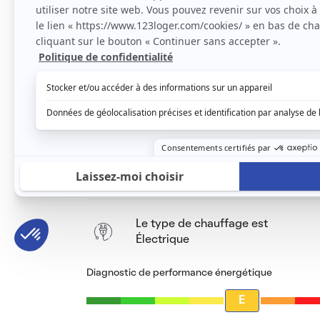
Excellent état, avec coin cuisine équipée et 
lumière et salle de douche.
Bien sécurisé (porte blindée).
Le loyer est de
500 €
/ mois cc
Voir le détail des charges
Le type de chauffage est
Électrique
Diagnostic de performance énergétique
E