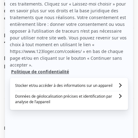
Un appartement 2 pièces dans une résidence standing.
Clair, calme, entrée privative. Séjour de 20 m2, cuisine
équipée.
Le loyer est de
1 020 €
/ mois cc
Dont charges de
0 €
Dépôt de garantie de
980 €
Voir le détail des charges
Le type de chauffage est
Électrique
Diagnostic de performance énergétique