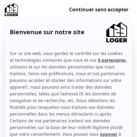
Appartement 2 pièces dans une
résidence standing
Paris (75018)
Indisponible
Appartement
41 m2
Meublé
2 pièces
Rez-de-chaussée
Voir
les caractéristiques