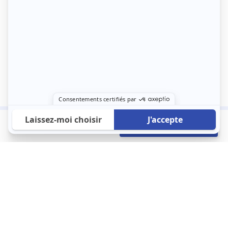
1 020 €
Envoyer mon profil
/mois
À propos
123 Loger bouleverse la location immobilière avec une idée folle :
les locataires sont considérés comme des clients. Le logement