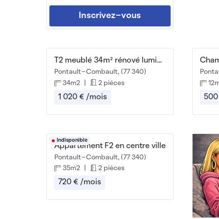
Inscrivez-vous
T2 meublé 34m² rénové lumineux avec jardin
Cham
Pontault-Combault, (77 340)
Ponta
34m2
|
2 piéces
12
1 020 € /mois
500
Indisponible
Appartement F2 en centre ville
Pontault-Combault, (77 340)
35m2
|
2 piéces
720 € /mois