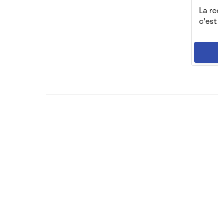
La r
c'es