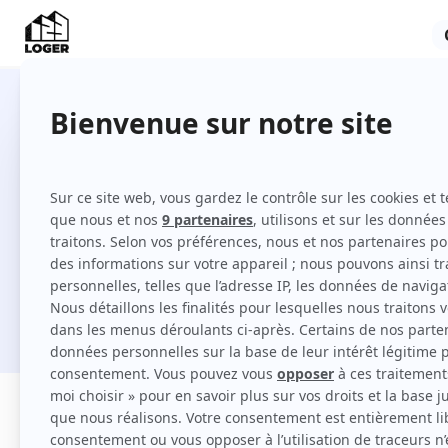
Locations à Ozoir-la-Ferrière en
Comment louer à Ozoir-la-Ferrière sur 12
Je cherche une location
Filtres
Appartement
Maison