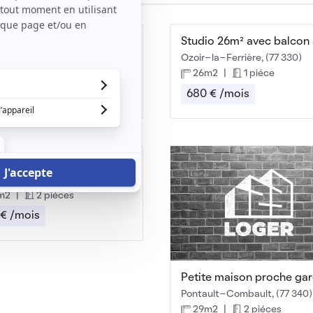
Beau studio meublé 15m² à Ozoir La Ferrière
la-Ferrière, (77 330)
Ozoir-la-Ferrière, (77 330)
m2
|
1 piéce
26m2
|
1 piéce
 € /mois
680 € /mois
 2P 28m²
y-Cossigny, (77 173)
m2
|
2 piéces
 € /mois
Petite maison proche ga
Pontault-Combault, (77 340)
29m2
|
2 piéces