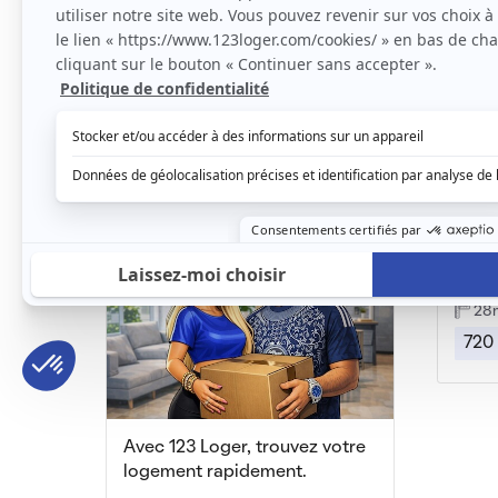
F1 avec balcon, équipement complet
Ozoir-la-Ferrière, (77 330)
Ozoir-
31m2
|
1 piéce
15
670 € /mois
600
Beau
Chevr
28
720
Avec 123 Loger, trouvez votre
logement rapidement.