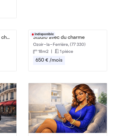
Indisponible
Studio avec beaucoup de charme
Studio avec du charme
Ozoir-la-Ferrière, (77 330)
18m2
|
1 piéce
650 € /mois