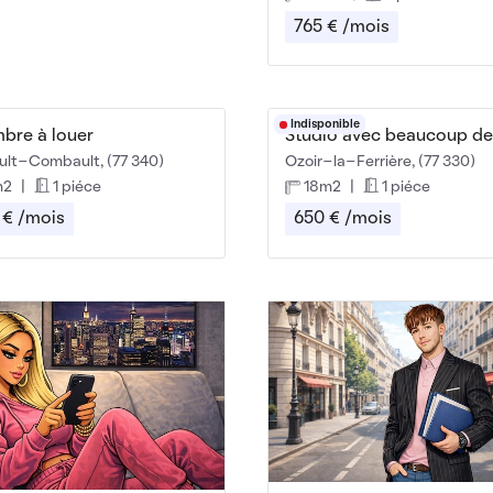
765 € /mois
Indisponible
bre à louer
ult-Combault, (77 340)
Ozoir-la-Ferrière, (77 330)
m2
|
1 piéce
18m2
|
1 piéce
 € /mois
650 € /mois