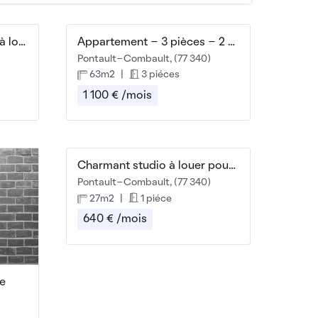
Studio 26m² avec balcon à louer
Appartement - 3 pièces - 2 chambres 63 m² 🏬
Pontault-Combault, (77 340)
63m2
|
3 piéces
1 100 € /mois
Charmant studio à louer pour étudiant à Pontault
Pontault-Combault, (77 340)
27m2
|
1 piéce
640 € /mois
re