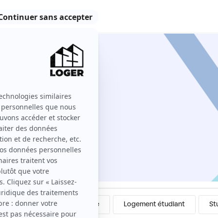
tre particuliers
3 Loger ?
Colocation
Meublé
Logement étudiant
St