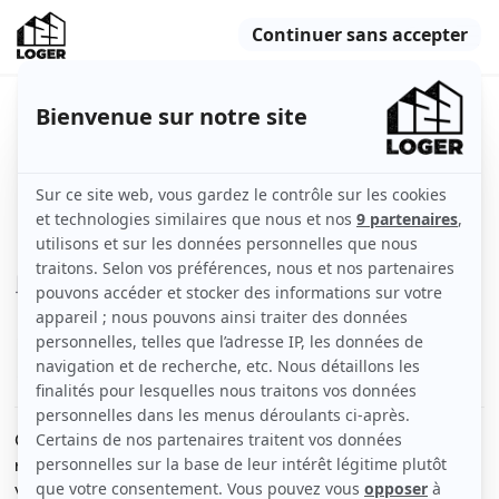
Beau studio entièrement meublé
31m²
Noisy-le-Sec (93130)
Chambre
31 m2
Meublé
1 pièce
Voir
les caractéristiques
Quartier calme et résidentiel à Noisy-Le-Sec, dans une
résidence très bien entretenue livrée il y a 6 ans et sans
vis-à-vis.