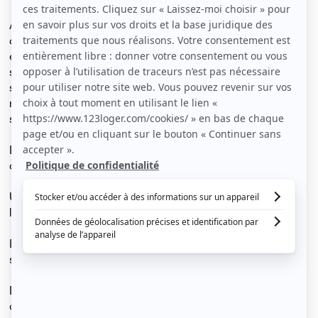
Appartement type T1bis au 1er étage, d'une superficie
de 31 m² entièrement meublé comprenant :
entrée,
séjour/espace nuit avec canapé,
salle à manger avec cuisine équipée placards sur
mesure,
salle d'eau avec douche ,wc, lavabo et machine à laver.
L'appartement est à 10 mn à pied de la gare du RER E et
du T1 et à 3 mn à pied de la futur ligne de métro.
Un parking sécurisé en sous-sol vient compléter
l'appartement.
Loyer 880€ avec place de parking, possibilité de louer
sans à 820€.
Dépôt de garantie de 1 mois de loyer demandé + dossier
complet requis.