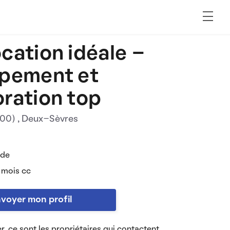
cation idéale -
pement et
ration top
000)
, Deux-Sèvres
 de
 mois cc
voyer mon profil
r, ce sont les propriétaires qui contactent