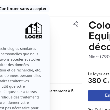
Colo
115 m2
Equi
5 pièces
déco
Niort (79
Le loyer est
380 €
/
n de standing dans un appartement à 5
En
e.
goût, tout confort.
Sur 123 Loge