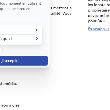
les locatair
et/ou des jeunes actifs. Nous mettons à
propriétaire
e pour veiller à votre tranquillité. Vous
devez créer 
pour 34 €.
En savoir plus
:
reau
ltimédia.
rou à clés.