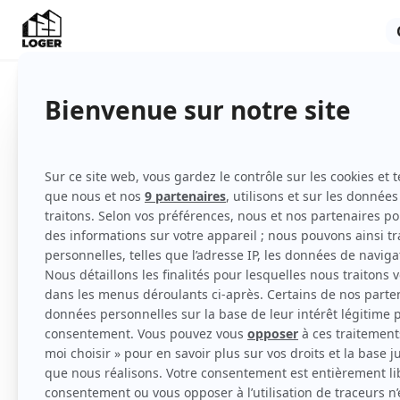
Indisponible
Appartement
Meublé
Rez-de-chaussée
Voir
toutes
les caractéristiques
UNE CHAMBRE SE LIBERE dans une Colocatio
minutes de l'hyper centre de Niort en voitur
Entièrement rénové, meublé et décoré avec 