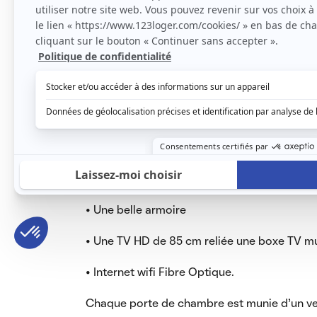
Cette colocation s'adresse à des étudiants 
votre disposition tout l'équipement nécessair
n'avez plus qu'à poser vos valises !
* A propos de l'appartement *
5 chambres de 10 m² à 16m2 équipées avec 
• Un lit double
• Un bureau avec tiroirs et une chaise de bu
• Une belle armoire
• Une TV HD de 85 cm reliée une boxe TV mu
• Internet wifi Fibre Optique.
Chaque porte de chambre est munie d'un ver