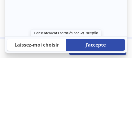
1 500 €
Envoyer mon profil
/mois
À propos
123 Loger bouleverse la location immobilière avec une idée folle :
les locataires sont considérés comme des clients. Le logement
est notre endroit le plus intime et notre principale dépense. Donc,
que vous déménagiez à l’autre bout du pays ou de l’autre côté de
la rue, vous méritez un bon service du logement. 123 Loger vous
propose une plateforme efficace où ce sont les propriétaires qui
vous contactent et un service client 7/7.