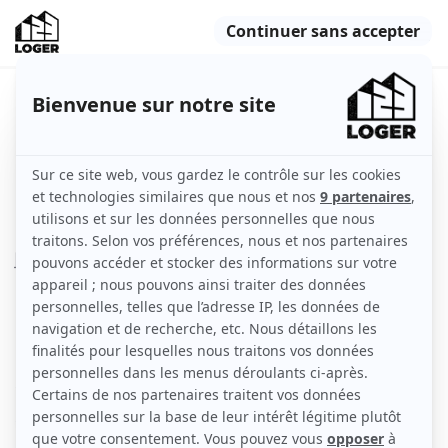
🏡 T4 Meublé et équipé à Nîmes
Centre ✨🏡
Nîmes (30000)
Appartement
70 m2
Meublé
4 pièces
5ème étage et plus
avec ascenseur
Voir
les caractéristiques