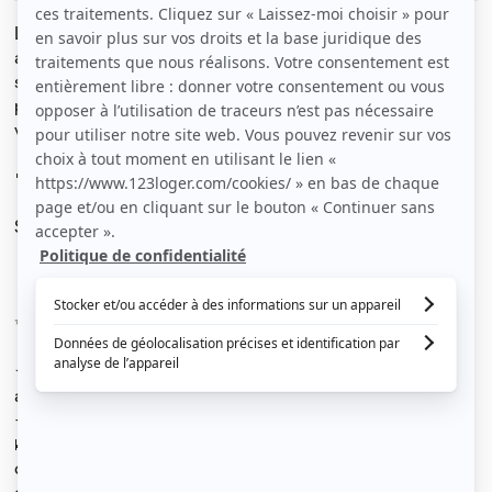
Location longue durée un appartement meublé de 70 m²
au 7ème étage, offrant une vue imprenable sur Nîmes et
sans vis-à-vis. Récemment rénové, l'appartement est
prêt à vous accueillir. Il ne vous reste plus qu'à poser vos
valises ! 😉
🎥 VISITE VIRTUELLE ICI : demander par MP
Situation idéale en plein centre de Nîmes
📍 Adresse : 53 rue Séguier, Nîmes
✨ Caractéristiques du bien :
★ 3 Chambres individuelles dont 1 somptueuse SUITE
avec salle d'eau privative.
- Chaque chambre est lumineuse et équipée de :
🛌 2 lits simples qui peuvent être transformés en un lit
double (literie complète : matelas, couette, oreiller,